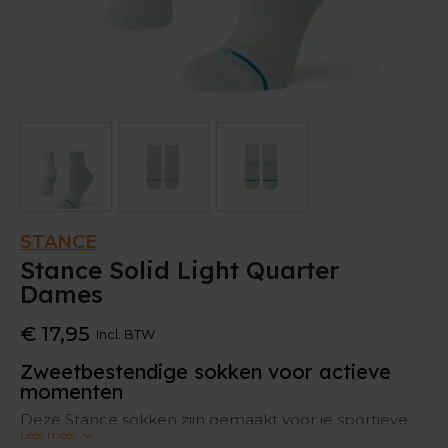
STANCE
Stance Solid Light Quarter
Dames
€ 17,95
Incl. BTW
Zweetbestendige sokken voor actieve
momenten
Deze Stance sokken zijn gemaakt voor je sportieve
Lees meer
momenten, maar even goed voor je alledaagse