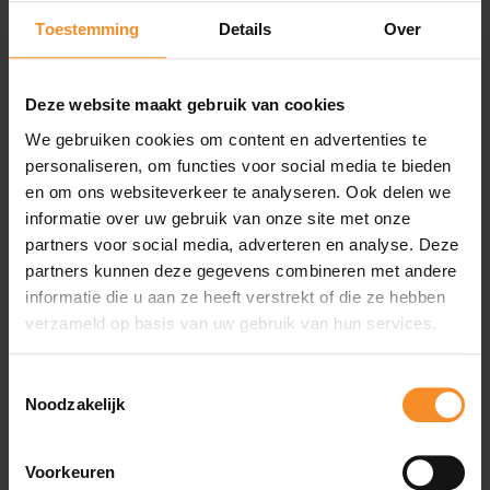
Toestemming
Details
Over
Sokhoogte |
Enkelhoogte
Deze website maakt gebruik van cookies
We gebruiken cookies om content en advertenties te
personaliseren, om functies voor social media te bieden
en om ons websiteverkeer te analyseren. Ook delen we
informatie over uw gebruik van onze site met onze
partners voor social media, adverteren en analyse. Deze
partners kunnen deze gegevens combineren met andere
informatie die u aan ze heeft verstrekt of die ze hebben
verzameld op basis van uw gebruik van hun services.
Toestemmingsselectie
Wat je misschien ook leuk vindt
Noodzakelijk
Voorkeuren
- 30