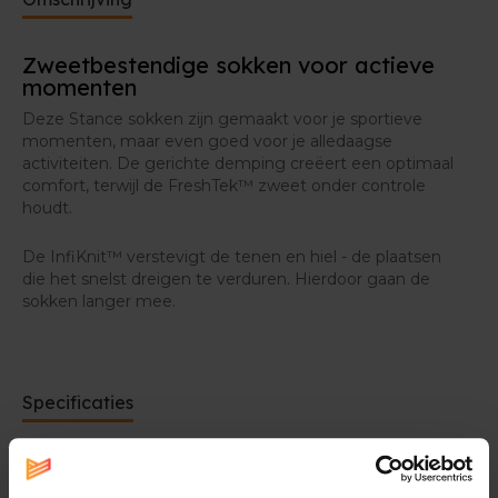
Zweetbestendige sokken voor actieve
momenten
Deze Stance sokken zijn gemaakt voor je sportieve
momenten, maar even goed voor je alledaagse
activiteiten. De gerichte demping creëert een optimaal
comfort, terwijl de FreshTek™ zweet onder controle
houdt.
De InfiKnit™ verstevigt de tenen en hiel - de plaatsen
die het snelst dreigen te verduren. Hierdoor gaan de
sokken langer mee.
Specificaties
Materiaal |
69% nylon, 21% polyester, 5% katoen, 5%
elastaan