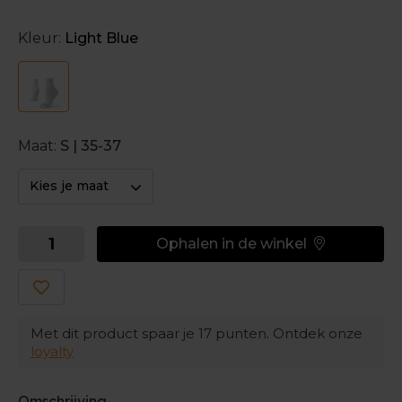
activiteiten. De gerichte demping creëert een
optimaal comfort, terwijl de FreshTek™ zweet onder
Kleur:
Light Blue
controle houdt.
De InfiKnit™ verstevigt de tenen en hiel - de plaatsen
die het snelst dreigen te verduren. Hierdoor gaan de
sokken langer mee.
Maat:
S | 35-37
Kies je maat
Ophalen in de winkel
Met dit product spaar je
17
punten. Ontdek onze
loyalty
Omschrijving