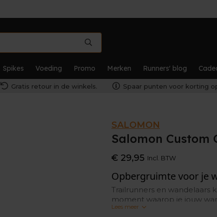
Spikes
Voeding
Promo
Merken
Runners' blog
Cade
Gratis retour in de winkels.
Spaar punten voor korting op
SALOMON
Salomon Custom Q
€ 29,95
Incl. BTW
Opbergruimte voor je 
Trailrunners en wandelaars 
moment waarop je jouw wand
Lees meer
kan opbergen. Deze Salomon