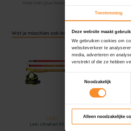
mee met jouw bewegingen.
Toestemming
Deze website maakt gebruik
Wat je misschien ook leuk vindt
We gebruiken cookies om cont
websiteverkeer te analyseren
media, adverteren en analys
verstrekt of die ze hebben v
Toestemmingsselectie
Noodzakelijk
Alleen noodzakelijke c
LEKI
LEKI
Leki Ultratrail FX One
Neotrail Pro FX. On
Superlite