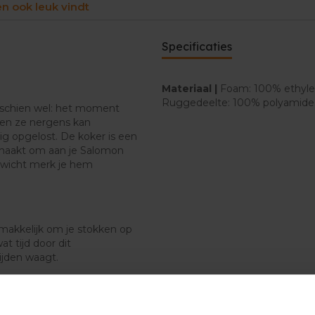
en ook leuk vindt
Specificaties
Materiaal |
Foam: 100% ethyle
Ruggedeelte: 100% polyamide
sschien wel: het moment
 en ze nergens kan
g opgelost. De koker is een
emaakt om aan je Salomon
gewicht merk je hem
akkelijk om je stokken op
t tijd door dit
ijden waagt.
ed zitten en bewegen ze niet