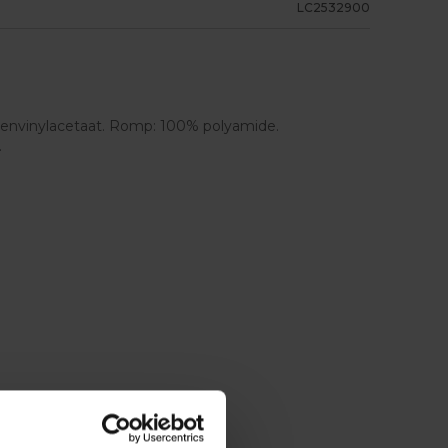
LC2532900
envinylacetaat. Romp: 100% polyamide.
.