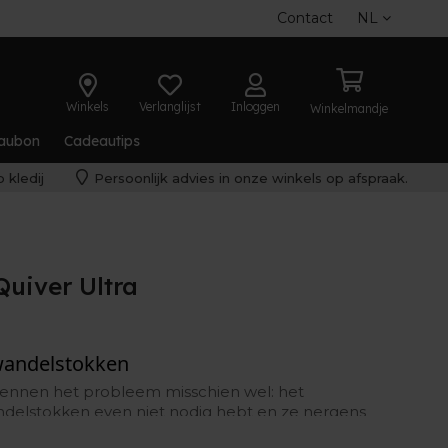
Contact
NL
Winkels
Verlanglijst
Inloggen
Winkelmandje
aubon
Cadeautips
 kledij
Persoonlijk advies in onze winkels op afspraak.
uiver Ultra
wandelstokken
kennen het probleem misschien wel: het
elstokken even niet nodig hebt en ze nergens
 Custom Quiver is dat handig opgelost. De