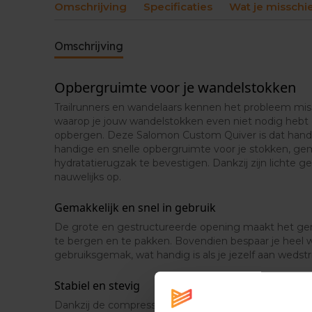
Omschrijving
Specificaties
Wat je misschi
Omschrijving
Opbergruimte voor je wandelstokken
Trailrunners en wandelaars kennen het probleem mi
waarop je jouw wandelstokken even niet nodig hebt
opbergen. Deze Salomon Custom Quiver is dat handi
handige en snelle opbergruimte voor je stokken, g
hydratatierugzak te bevestigen. Dankzij zijn lichte 
nauwelijks op.
Gemakkelijk en snel in gebruik
De grote en gestructureerde opening maakt het gem
te bergen en te pakken. Bovendien bespaar je heel wa
gebruiksgemak, wat handig is als je jezelf aan wedstr
Stabiel en stevig
Dankzij de compressiekoorden blijven je stokken go