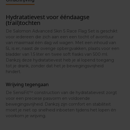
Hydratatievest voor ééndaagse
(trail)tochten
De Salomon Advanced Skin 5 Race Flag Set is geschikt
voor iedereen die zich aan een een tocht of avontuur
van maximaal één dag wil wagen. Met een inhoud van
5L is er, naast de overige opbergvakken, plaats voor een
bladder van 1.5 liter en twee soft flasks van 500 ml.
Dankzij deze hydratatievest heb je al lopend toegang
tot je drank, zonder dat het je bewegingsvrijheid
hindert.
Wrijving tegengaan
De SensiFit™ construction van de hydratatievest zorgt
voor een preciese pasvorm en voldoende
bewegingsvrijheid. Dankzij zijn comfort en stabiliteit
moet je niet op snelheid inboeten tijdens het lopen én
voorkom je wrijving.