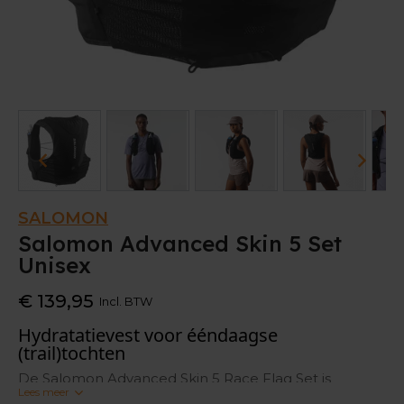
SALOMON
Salomon Advanced Skin 5 Set
Unisex
€ 139,95
Incl. BTW
Hydratatievest voor ééndaagse
(trail)tochten
De Salomon Advanced Skin 5 Race Flag Set is
Lees meer
geschikt voor iedereen die zich aan een een tocht of