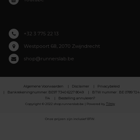
Asse
Lochristi
+32 3 775 22 13
Westpoort 68, 2070 Zwijndrecht
shop@runnerslab.be
Algemene Voorwaarden
Disclaimer
Privacybeleid
Bankrekeningnummer: BE97 7340 6227 8049
BTW nummer : BE 0789 724
114
Bestelling annuleren?
Tilroy
Copyright © 2022 shop.runnerslab.be | Powered by
Onze prijzen zijn inclusief BTW.