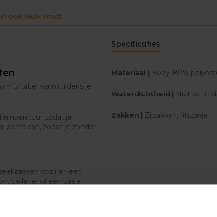
en ook leuk vindt
Specificaties
ten
Materiaal |
Body: 80% polyeste
comfortabel warm tijdens je
Waterdichtheid |
Niet waterd
Zakken |
Zijzakken, ritszakje
temperatuur zodat je
l zacht aan, zodat je zonder
steekzakken opzij en een
on, gelletje, of een pasje