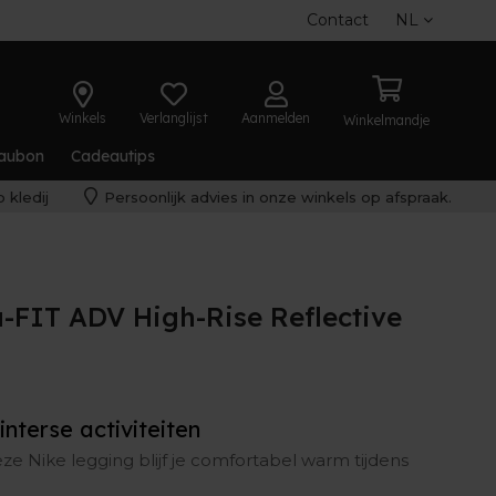
Contact
NL
Winkels
Verlanglijst
Aanmelden
Winkelmandje
aubon
Cadeautips
 kledij
Persoonlijk advies in onze winkels op afspraak.
-FIT ADV High-Rise Reflective
nterse activiteiten
e Nike legging blijf je comfortabel warm tijdens