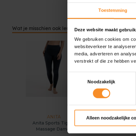
Toestemming
Wat je misschien ook leuk vindt
Deze website maakt gebruik
We gebruiken cookies om cont
websiteverkeer te analyseren
media, adverteren en analys
verstrekt of die ze hebben v
Toestemmingsselectie
Noodzakelijk
ANITA
Alleen noodzakelijke c
Anita Sports Tights
Massage Dames