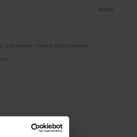
HV2287
r, 20% elastaan. Voering: 100% polyester
icht