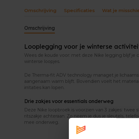
Omschrijving
Specificaties
Wat je misschi
Omschrijving
Looplegging voor je winterse activitei
Wees de koude voor: met deze Nike legging blijf je 
winterse loopjes.
De Therma-fit ADV technology managet je lichaams
aangenaam warm blijft. Bovendien voelt het materiaa
irritaties kan lopen.
Drie zakjes voor essentials onderweg
Deze Nike loopbroek is voorzien van 3 zakjes: twee 
ritszakje achteraan. Zo neem je dus je sleutels, telefo
mee onderweg.