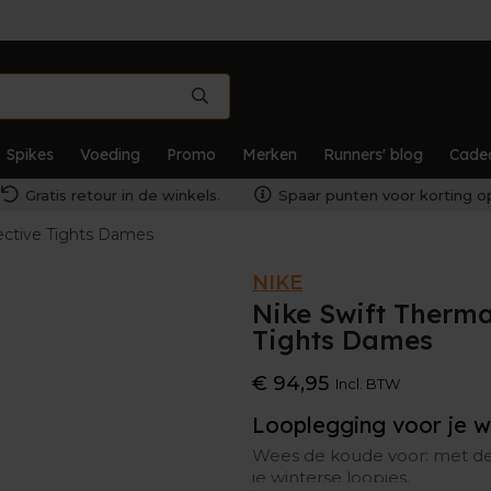
Spikes
Voeding
Promo
Merken
Runners' blog
Cade
Gratis retour in de winkels.
Spaar punten voor korting op
ective Tights Dames
NIKE
Nike Swift Therma
Tights Dames
€ 94,95
Incl. BTW
Looplegging voor je wi
Wees de koude voor: met dez
je winterse loopjes.