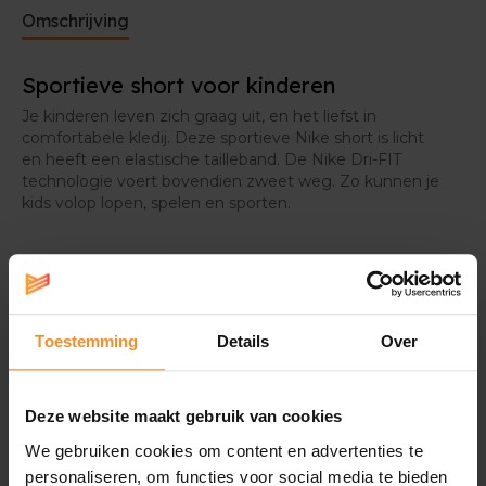
Omschrijving
Sportieve short voor kinderen
Je kinderen leven zich graag uit, en het liefst in
comfortabele kledij. Deze sportieve Nike short is licht
en heeft een elastische tailleband. De Nike Dri-FIT
technologie voert bovendien zweet weg. Zo kunnen je
kids volop lopen, spelen en sporten.
Toestemming
Details
Over
Specificaties
Materiaal |
100% polyester
Deze website maakt gebruik van cookies
We gebruiken cookies om content en advertenties te
personaliseren, om functies voor social media te bieden