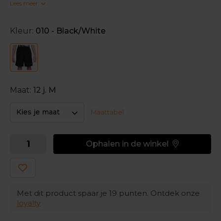
Lees meer
en heeft een elastische tailleband. De Nike Dri-FIT
technologie voert bovendien zweet weg. Zo kunnen
je kids volop lopen, spelen en sporten.
Kleur:
010 - Black/White
Maat:
12 j. M
Kies je maat
Maattabel
Ophalen in de winkel
Met dit product spaar je
19
punten. Ontdek onze
loyalty