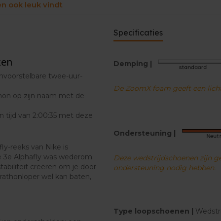
en ook leuk vindt
Wat is er veranderd aan de 
Eén van de updates is de car
lengte van de schoen. Deze
Specificaties
stabiliteit.
ken
Daarnaast zijn - voor het eers
Demping |
één stuk met elkaar verbond
onvoorstelbare twee-uur-
De ZoomX foam geeft een lich
Ook het bovenwerk werd ve
thon op zijn naam met de
biedt nog meer ventilatie en
 tijd van 2:00:35 met deze
Ondersteuning |
ly-reeks van Nike is
e 3e Alphafly was wederom
Deze wedstrijdschoenen zijn ge
tabiliteit creëren om je door
ondersteuning nodig hebben.
arathonloper wel kan baten,
Type loopschoenen |
Wedstr