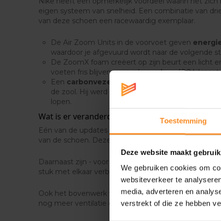
Nike heeft een opmerkelijk voordeel waarin het zich
eigen systeem van snelheid. Een combinatie van dr
van deze schoen een racewaardig exemplaar.
De Air Zoom Units in de voorvoet geven
energi
waardoor je afgevuurd wordt naar de volgende st
De ZoomX foam creëert op zijn beurt een licht 
voeten fris blijven aanvoelen, ook na 42,2 kilomet
Een
carbonvezelplaat
- de Nike Flyplate - loop
de zool. Hij werd bovendien breder gemaakt voor ex
lopen.
Wat is er veranderd aan de nieuwe Alphafly?
Toestemming
Eén van de updates is de carbonvezelplaat - de Flypa
van de schoen. Deze plaat werd breder gemaakt voor 
Deze website maakt gebruik
Daarnaast zijn - voor het eerst in Nike's geschiedenis
We gebruiken cookies om cont
stuk met elkaar verbonden. Dat zorgt voor een soepe
websiteverkeer te analyseren
media, adverteren en analys
Ook het bovenwerk werd vernieuwd met de Atomknit
nog meer ventilatie en een steviger gevoel rond je 
verstrekt of die ze hebben v