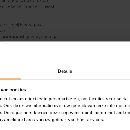
 kan onderscheiden: een
ie unieke kenmerken maakt
e
terug bij iedere pas,
ap.
en
dempend
gevoel, zodat je
er.
t over de volledige lengte van
tra stabiliteit tijdens het
Details
te - over de volledige lengte
meer stabiliteit.
 van cookies
 - de hiel en voorvoet in één
ent en advertenties te personaliseren, om functies voor social
lere voetafrol.
. Ook delen we informatie over uw gebruik van onze site met on
e. Deze partners kunnen deze gegevens combineren met andere i
 3.0. Deze update biedt
voeten.
erzameld op basis van uw gebruik van hun services.