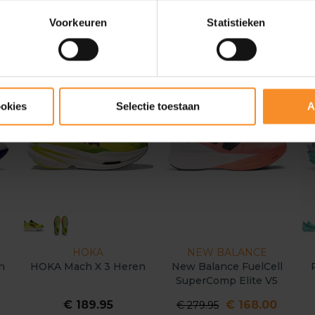
Voorkeuren
Statistieken
- 40
ookies
Selectie toestaan
A
HOKA
NEW BALANCE
n
HOKA Mach X 3 Heren
New Balance FuelCell
SuperComp Elite V5
Heren
€ 189.95
€ 168.00
€ 279.95