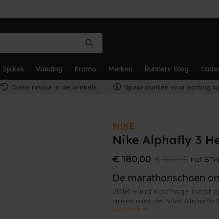
Spikes
Voeding
Promo
Merken
Runners' blog
Cade
Gratis retour in de winkels.
Spaar punten voor korting op
NIKE
Nike Alphafly 3 H
€ 180,00
€ 309,95
Incl. BT
De marathonschoen om
2018: Eliud Kipchoge loopt 
grens met de Nike Alphafly
Lees meer
2022: Eliud Kipchoge schrij