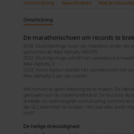
Omschrijving
Specificaties
Wat je misschi
Omschrijving
De marathonschoen om records te bre
2018: Eliud Kipchoge loopt zijn marathon onder die 
grens met de Nike Alphafly NEXT%.
2022: Eliud Kipchoge schrijft het wereldrecord mara
Nike Alphafly 2.
2023: Kelvin Kiptum breekt het wereldrecord met een
Nike Alphafly 3 aan zijn voeten.
We hoeven er geen tekening bij te maken. De Alphaf
gemaakt voor de marathonafstand. De focus bij dez
duidelijk: zo veel mogelijk voortstuwing, comfort en s
die 42,2 kilometer te loodsen. Iets wat elke snelle m
toch?
De heilige drievuldigheid