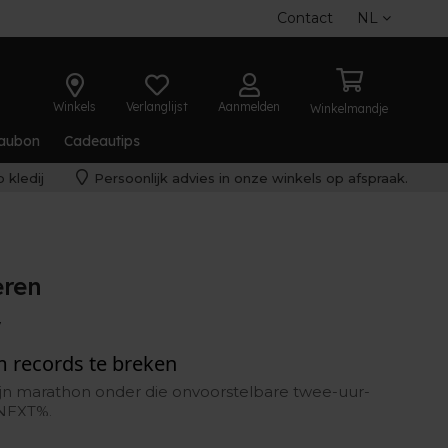
Contact
NL
Winkels
Verlanglijst
Aanmelden
Winkelmandje
aubon
Cadeautips
 kledij
Persoonlijk advies in onze winkels op afspraak.
eren
W
 records te breken
zijn marathon onder die onvoorstelbare twee-uur-
 NEXT%.
ft het wereldrecord marathon op zijn naam met