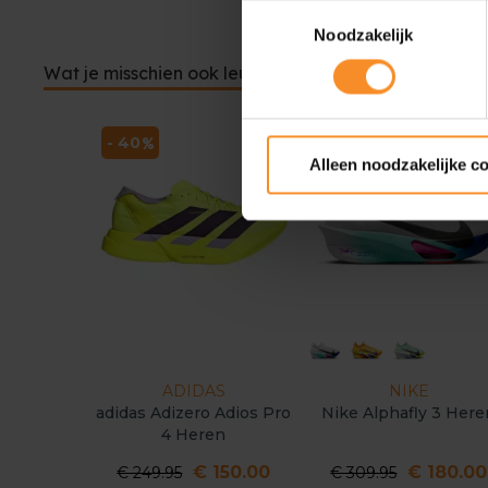
Toestemmingsselectie
Noodzakelijk
Wat je misschien ook leuk vindt
- 40
- 42
Alleen noodzakelijke c
ADIDAS
NIKE
adidas Adizero Adios Pro
Nike Alphafly 3 Here
4 Heren
€ 150.00
€ 180.00
€ 249.95
€ 309.95