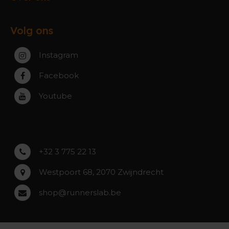
Ruilen & Retourneren
Gent
Werking webshop
Veelgestelde vragen
Paal-Beringen
Volg ons
Werking winkels
Service, Garantie & Reparatie
Zaventem
Contact
Instagram
Zwijndrecht
Rumst
Facebook
Roeselare
Youtube
Asse
Lochristi
+32 3 775 22 13
Westpoort 68, 2070 Zwijndrecht
shop@runnerslab.be