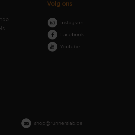
Volg ons
hop
Instagram
ls
Facebook
Youtube
shop@runnerslab.be