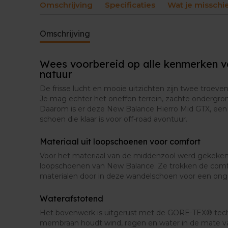
Omschrijving
Specificaties
Wat je misschi
Omschrijving
Wees voorbereid op alle kenmerken v
natuur
De frisse lucht en mooie uitzichten zijn twee troeve
Je mag echter het oneffen terrein, zachte ondergron
Daarom is er deze New Balance Hierro Mid GTX, een
schoen die klaar is voor off-road avontuur.
Materiaal uit loopschoenen voor comfort
Voor het materiaal van de middenzool werd gekeke
loopschoenen van New Balance. Ze trokken de com
materialen door in deze wandelschoen voor een ongel
Waterafstotend
Het bovenwerk is uitgerust met de GORE-TEX® techn
membraan houdt wind, regen en water in de mate va