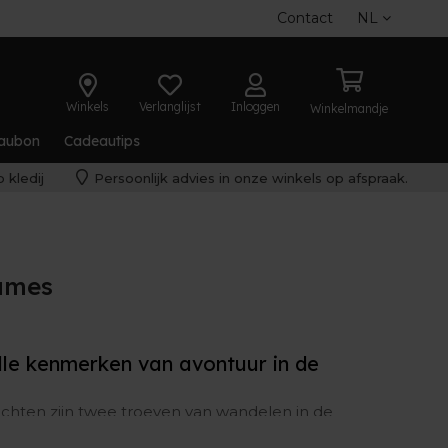
Contact
NL
Winkels
Verlanglijst
Inloggen
Winkelmandje
aubon
Cadeautips
 kledij
Persoonlijk advies in onze winkels op afspraak.
ames
le kenmerken van avontuur in de
zichten zijn twee troeven van wandelen in de
neffen terrein, zachte ondergrond en vocht niet