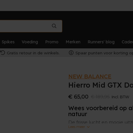
Spikes
Voeding
Promo
Merken
Runners' blog
Cade
Gratis retour in de winkels.
Spaar punten voor korting op
NEW BALANCE
Hierro Mid GTX D
€ 65,00
€ 189,95
Incl. BTW
Wees voorbereid op al
natuur
De frisse lucht en mooie uit
Lees meer
natuur. Je mag echter het o