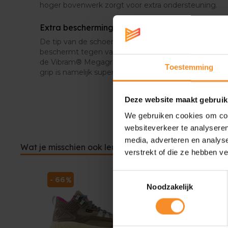
hoger bovenwerk zorgt voor extra ondersteuning.
Extra bescherming
De tip van de schoen beschikt over de Toe Protect te
beschermt tegen vallende stenen of het aanlopen te
de Vibram® Megagrip buitenzool voel je je ook zeker
Toestemming
grip is namelijk superieur.
Deze website maakt gebruik
We gebruiken cookies om cont
websiteverkeer te analyseren
media, adverteren en analys
Wat je misschien ook leuk vindt
verstrekt of die ze hebben v
Toestemmingsselectie
- 66
- 40
Noodzakelijk