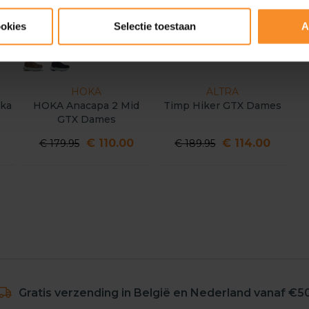
ookies
Selectie toestaan
A
HOKA
ALTRA
ka
HOKA Anacapa 2 Mid
Timp Hiker GTX Dames
GTX Dames
€ 110.00
€ 114.00
€ 179.95
€ 189.95
Gratis verzending in België en Nederland vanaf €5