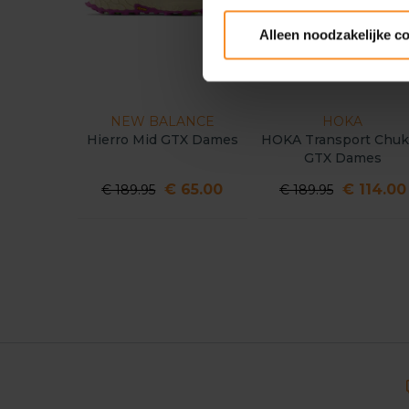
Alleen noodzakelijke c
NEW BALANCE
HOKA
Hierro Mid GTX Dames
HOKA Transport Chuk
GTX Dames
€ 65.00
€ 114.00
€ 189.95
€ 189.95