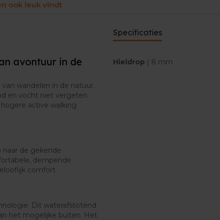
en ook leuk vindt
Specificaties
an avontuur in de
Hieldrop
| 8 mm
n van wandelen in de natuur.
d en vocht niet vergeten.
 hogere active walking
n naar de gekende
fortabele, dempende
ooflijk comfort.
ologie. Dit waterafstotend
n het mogelijke buiten. Het