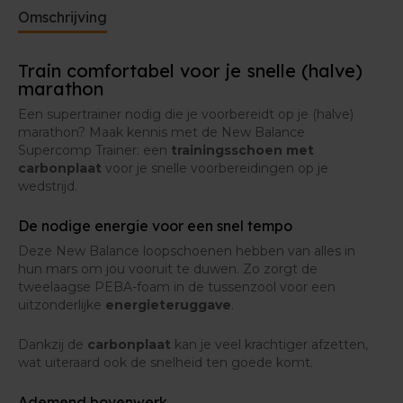
Omschrijving
Sta je binnenkort aan de start van je halve of hele
marathon? Natuurlijk kan je ook op dé dag deze
loopschoenen dragen. De
zachte
demping
Train comfortabel voor je snelle (halve)
beschermt je voeten tijdens de
lange afstand
en de
marathon
snelheidsfactoren zorgen ervoor dat je moeiteloos
door de kilometers vliegt.
Een supertrainer nodig die je voorbereidt op je (halve)
marathon? Maak kennis met de New Balance
Supercomp Trainer: een
trainingsschoen met
carbonplaat
voor je snelle voorbereidingen op je
wedstrijd.
De nodige energie voor een snel tempo
Deze New Balance loopschoenen hebben van alles in
hun mars om jou vooruit te duwen. Zo zorgt de
tweelaagse PEBA-foam in de tussenzool voor een
uitzonderlijke
energieteruggave
.
Dankzij de
carbonplaat
kan je veel krachtiger afzetten,
wat uiteraard ook de snelheid ten goede komt.
Ademend bovenwerk