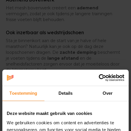
Het mesh bovenwerk creëert een
ademend
vermogen, zodat je ook tijdens je langere trainingen
frisse voeten blijft behouden.
Ook inzetbaar als wedstrijdschoen
Sta je binnenkort aan de start van je halve of hele
marathon? Natuurlijk kan je ook op dé dag deze
loopschoenen dragen. De
zachte
demping
beschermt
je voeten tijdens de
lange afstand
en de
snelheidsfactoren zorgen ervoor dat je moeiteloos door
de kilometers vliegt.
Toestemming
Details
Over
Specificaties
Deze website maakt gebruik van cookies
We gebruiken cookies om content en advertenties te
Demping |
personaliseren, om functies voor social media te bieden