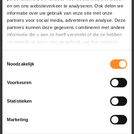
en om ons websiteverkeer te analyseren. Ook delen we
informatie over uw gebruik van onze site met onze
partners voor social media, adverteren en analyse. Deze
Ondersteuning |
partners kunnen deze gegevens combineren met andere
informatie die u aan ze heeft verstrekt of die ze hebben
verzameld op basis van uw gebruik van hun services.
Deze loopschoenen bieden geen extra ondersteuning en
dus ideaal voor lopers met een neutraal looppatroon.
Toestemmingsselectie
Noodzakelijk
Gewicht |
271g
Voorkeuren
Drop |
6mm
Statistieken
Gebruik |
Supertrainer
- een ideale trainingsschoen voor
ervaren lopers, de geschikte wedstrijdschoen voor
recreatieve lopers.
Marketing