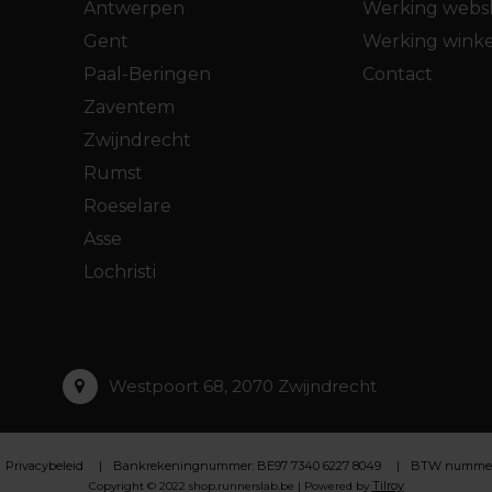
Antwerpen
Werking webs
Gent
Werking winke
Paal-Beringen
Contact
Zaventem
Zwijndrecht
Rumst
Roeselare
Asse
Lochristi
Westpoort 68, 2070 Zwijndrecht
Privacybeleid
Bankrekeningnummer: BE97 7340 6227 8049
BTW nummer :
Tilroy
Copyright © 2022 shop.runnerslab.be | Powered by