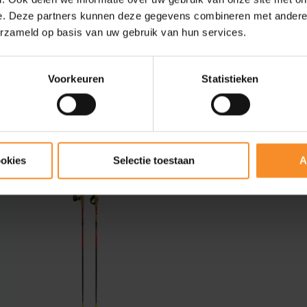
e. Deze partners kunnen deze gegevens combineren met andere i
g met volgende punten: het
asbaar), het type handvat en
erzameld op basis van uw gebruik van hun services.
illende types loopstokken
Voorkeuren
Statistieken
ookies
Selectie toestaan
A