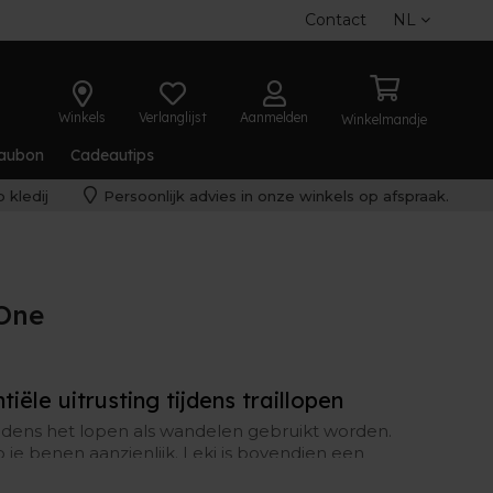
Contact
NL
Winkels
Verlanglijst
Aanmelden
Winkelmandje
aubon
Cadeautips
 kledij
Persoonlijk advies in onze winkels op afspraak.
 One
tiële uitrusting tijdens traillopen
ijdens het lopen als wandelen gebruikt worden.
p je benen aanzienlijk. Leki is bovendien een
dus je mag zeker zijn van kwalitatieve stokken.