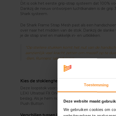
Dit is ook het eerste grip-strap systeem dat 100% voor
Dankzij de nieuw ontworpen luchtkanalen is de grip
Shark systeem.
De Shark Frame Strap Mesh past als een handschoen 
over naar het midden van de stok. Dankzij de slanke
je de strap snel en makkelijk in- en uitklikken.
“Op steilere stukken komt het nut van de handsch
aanzienlijk veel kracht zetten om mezelf op te duw
-Ben, Runners' lab adviseur
Kies de stoklengte op basis van jouw lengte
Toestemming
Deze loopstok voor wedstrijdlopers is beschikbaar in 
LEKI Ultratrail FX One Bright neemt wanneer hij opg
beslag. Als je hem nodig hebt, kan je hem in snelte
Deze website maakt gebruik
Push Button.
We gebruiken cookies om cont
Verschillen tussen loopstokken
websiteverkeer te analyseren