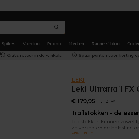
Spikes
Voeding
Promo
Merken
Runners' blog
Cade
Gratis retour in de winkels.
Spaar punten voor korting op
LEKI
Leki Ultratrail FX
€ 179,95
Incl. BTW
Trailstokken - de essen
Trailstokken kunnen zowel t
Ze verlichten de belasting o
Lees meer
begrip in de trailrunwereld, 