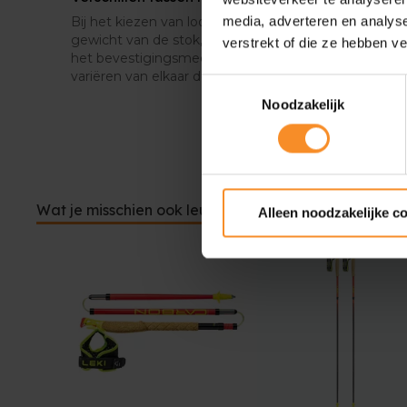
media, adverteren en analys
Bij het kiezen van loopstokken hou je best rekenin
gewicht van de stok, de lengte (al dan niet zelf aanp
verstrekt of die ze hebben v
het bevestigingsmechanisme van je hand. De versch
variëren van elkaar door bovenstaande kenmerken.
Toestemmingsselectie
Noodzakelijk
Wat je misschien ook leuk vindt
Alleen noodzakelijke c