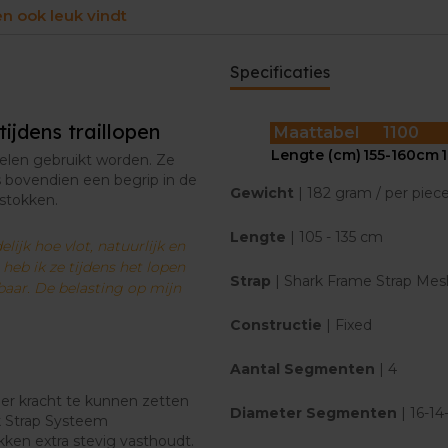
en ook leuk vindt
aanzienlijk veel kracht zett
-Ben, Runners' lab adviseur
Specificaties
tijdens traillopen
Kies de stoklengte op basis
Maattabel
1100
Lengte (cm)
155-160cm
Deze loopstok voor wedstrijd
delen gebruikt worden. Ze
De LEKI Ultratrail FX One B
is bovendien een begrip in de
Gewicht
| 182 gram / per piec
centimeter in beslag. Als je
 stokken.
uitvouwen dankzij de Push B
Lengte
| 105 - 135 cm
jk hoe vlot, natuurlijk en
Verschillen tussen loopstokk
eb ik ze tijdens het lopen
Strap
| Shark Frame Strap Mes
aar. De belasting op mijn
Bij het kiezen van loopstok
het gewicht van de stok, de l
Constructie
| Fixed
handvat en het bevestigings
loopstokken variëren van e
Aantal
Segmenten
| 4
r kracht te kunnen zetten
Diameter
Segmenten
| 16-1
rk Strap Systeem
ken extra stevig vasthoudt.