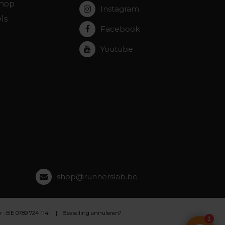
hop
Instagram
ls
Facebook
Youtube
shop@runnerslab.be
 BE 0789 724 114
Bestelling annuleren?