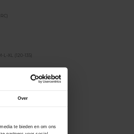
HRC)
M-L-XL (120-135)
tton
Over
 media te bieden en om ons
ze partners voor social