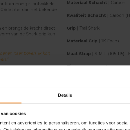
Materiaal Schacht
| Carbon
 trailrunning is ontwikkeld.
 30% lichter dan het bekende
Kwaliteit Schacht
| Carbon (
en brengt de kracht direct
Grip
| Trail Shark
 vorm van de Shark grip kun
Materiaal Grip
| 1K Foam
oenen naar boven. Ik kon
Maat Strap
| S-M-L (105-115) | 
en.”
Tip
| Trail Running Tip
Vouw Technologie
| Push-Bu
Pakmaat
| 33 cm
Details
verschillende lengtes. De
evouwen zit 36 centimeter in
mpo uitvouwen dankzij de
 van cookies
ent en advertenties te personaliseren, om functies voor social
. Ook delen we informatie over uw gebruik van onze site met on