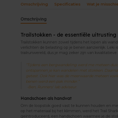
Omschrijving
Specificaties
Wat je misschi
Omschrijving
Trailstokken - de essentiële uitrusting 
Trailstokken kunnen zowel tijdens het lopen als wan
verlichten de belasting op je benen aanzienlijk. Leki 
trailrunwereld, dus je mag zeker zijn van kwalitatieve
“Tijdens een bergwandeling werd me meteen duideli
ontspannen je kan wandelen met stokken. Daarna h
getest. Ook hier was de meerwaarde meteen voelb
benen werd een pak minder.”
-Ben, Runners' lab adviseur.
Handschoen als handvat
Om de loopstok goed vast te kunnen houden en mee
op het materiaal bij het klimmen, werd het Trail Sha
geïntroduceerd, een handschoen waarmee je de stok