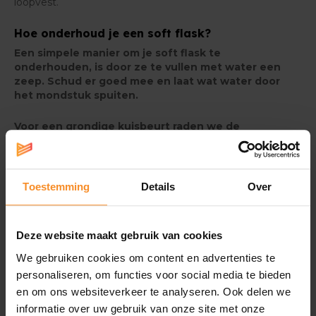
loopvest.
Hoe onderhoud je een soft flask?
Een simpele manier om je soft flask te
onderhouden, is door ze te vullen met water een
zeep. Schud er goed mee en laat wat water door
het mondstuk spuiten.
Voor een grondige kuisbeurt raden we de
Hydrapak Cleaning Kit
aan: een borsteltje
waarmee je dieper in de soft flask geraakt om alle
residu weg te krijgen.
Toestemming
Details
Over
Voor een echte
deep clean
gebruik je de
CamelBak
Cleaning Tabs
. Hiermee worden vreemde
nasmaakjes weggespeld en wordt je soft flask
Deze website maakt gebruik van cookies
weer als nieuw.
We gebruiken cookies om content en advertenties te
personaliseren, om functies voor social media te bieden
en om ons websiteverkeer te analyseren. Ook delen we
informatie over uw gebruik van onze site met onze