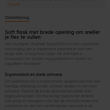
loyalty
Voor een grondige kuisbeurt raden we de
Hydrapak Cleaning Kit
aan: een borsteltje
Omschrijving
waarmee je dieper in de soft flask geraakt om alle
residu weg te krijgen.
Soft flask met brede opening om sneller
je fles te vullen
Voor een echte
gebruik je de
deep clean
CamelBak Cleaning Tabs
. Hiermee worden
Het Hydrapak Ultraflask Speed 500ml is een essentiële
vreemde nasmaakjes weggespeld en wordt je
toevoeging aan je equipment wanneer je voor een
soft flask weer als nieuw.
lange trek- of looptocht staat. De soft flask is
ontworpen om zonder enig probleem in vesten en
rugzakken te passen.
Ergonomisch en slank ontwerp
Dit waterreservoir is ergonomisch opgebouwd met een
handige afsluiting zonder scherpe randen en een licht
ontwerp. Dankzij de brede opening kan water snel
bijgevuld worden. De fles krimpt tijdens het drinken.
Dat zorgt er overigens voor dat de inhoud minder snel
zal klotsen en dat het comfortabeler aanvoelt in de