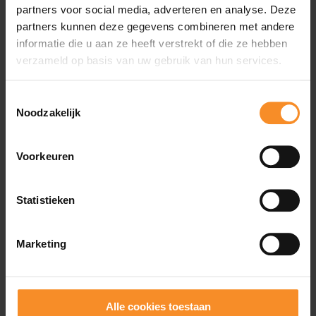
partners voor social media, adverteren en analyse. Deze
Specificaties
partners kunnen deze gegevens combineren met andere
informatie die u aan ze heeft verstrekt of die ze hebben
verzameld op basis van uw gebruik van hun services.
Materiaal |
TPU, PP, silicone, POM, 304SS
Afmetingen |
240x55mm
Toestemmingsselectie
Noodzakelijk
Gewicht |
42g
Inhoud |
500ml
Voorkeuren
Statistieken
Wat je misschien ook leuk vindt
Marketing
Alle cookies toestaan