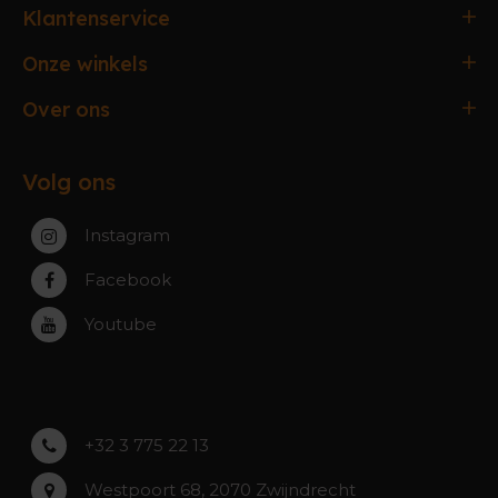
Klantenservice
Bestellen & Betalen
Onze winkels
Verzending & Afhaling
Antwerpen
Over ons
Ruilen & Retourneren
Gent
Werking webshop
Veelgestelde vragen
Paal-Beringen
Volg ons
Werking winkels
Service, Garantie & Reparatie
Zaventem
Contact
Instagram
Zwijndrecht
Rumst
Facebook
Roeselare
Youtube
Asse
Lochristi
+32 3 775 22 13
Westpoort 68, 2070 Zwijndrecht