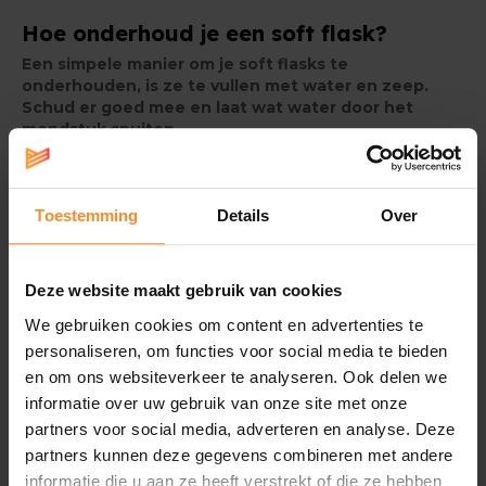
Hoe onderhoud je een soft flask?
Een simpele manier om je soft flasks te
onderhouden, is ze te vullen met water en zeep.
Schud er goed mee en laat wat water door het
mondstuk spuiten.
Voor een grondigere kuisbeurt raden we de
Hydrapak Cleaning Kit
aan: een borsteltje
Toestemming
Details
Over
waarmee je dieper in de soft flask geraakt om alle
residu weg te krijgen.
Voor een echte deep clean gebruik je de
Deze website maakt gebruik van cookies
CamelBak Cleaning Tabs
. Hiermee worden
We gebruiken cookies om content en advertenties te
vreemde nasmaakjes weggespoeld en wordt je
personaliseren, om functies voor social media te bieden
soft flask weer als nieuw.
en om ons websiteverkeer te analyseren. Ook delen we
informatie over uw gebruik van onze site met onze
partners voor social media, adverteren en analyse. Deze
Specificaties
partners kunnen deze gegevens combineren met andere
informatie die u aan ze heeft verstrekt of die ze hebben