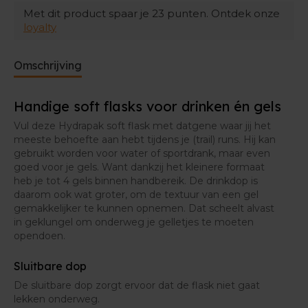
Met dit product spaar je
23
punten. Ontdek onze
Voor een grondigere kuisbeurt raden we de
loyalty
Hydrapak Cleaning Kit
aan: een borsteltje
waarmee je dieper in de soft flask geraakt om alle
residu weg te krijgen.
Omschrijving
Voor een echte deep clean gebruik je de
Handige soft flasks voor drinken én gels
CamelBak Cleaning Tabs
. Hiermee worden
vreemde nasmaakjes weggespoeld en wordt je
Vul deze Hydrapak soft flask met datgene waar jij het
soft flask weer als nieuw.
meeste behoefte aan hebt tijdens je (trail) runs. Hij kan
gebruikt worden voor water of sportdrank, maar even
goed voor je gels. Want dankzij het kleinere formaat
heb je tot 4 gels binnen handbereik. De drinkdop is
daarom ook wat groter, om de textuur van een gel
gemakkelijker te kunnen opnemen. Dat scheelt alvast
in geklungel om onderweg je gelletjes te moeten
opendoen.
Sluitbare dop
De sluitbare dop zorgt ervoor dat de flask niet gaat
lekken onderweg.