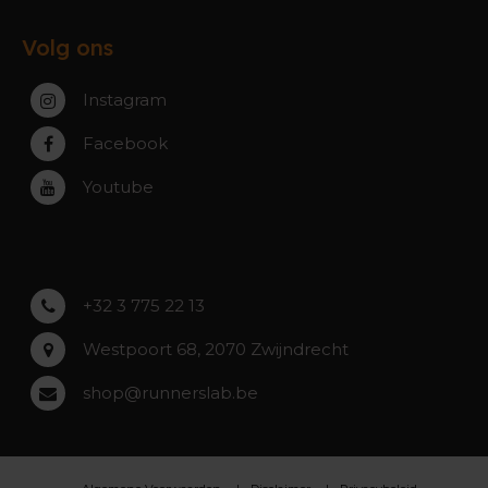
Gent
Werking webshop
Veelgestelde vragen
Paal-Beringen
Volg ons
Werking winkels
Service, Garantie & Reparatie
Zaventem
Contact
Instagram
Zwijndrecht
Rumst
Facebook
Roeselare
Youtube
Asse
Lochristi
+32 3 775 22 13
Westpoort 68, 2070 Zwijndrecht
shop@runnerslab.be