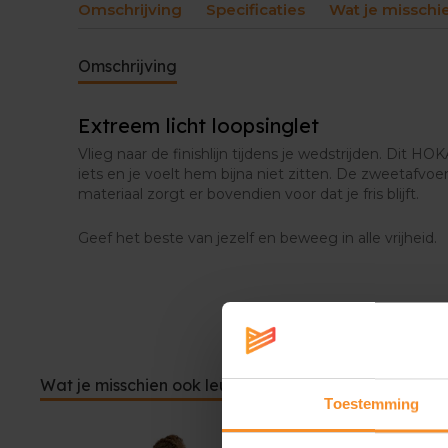
Omschrijving
Specificaties
Wat je misschi
Omschrijving
Extreem licht loopsinglet
Vlieg naar de finishlijn tijdens je wedstrijden. Dit H
iets en je voelt hem bijna niet zitten. De zweetafv
materiaal zorgt er bovendien voor dat je fris blijft.
Geef het beste van jezelf en beweeg in alle vrijheid.
Wat je misschien ook leuk vindt
Toestemming