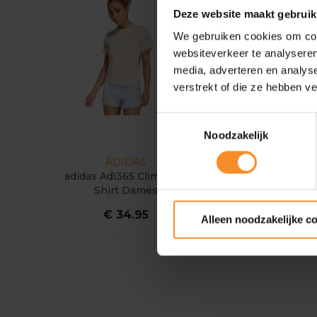
Deze website maakt gebruik
We gebruiken cookies om cont
websiteverkeer te analyseren
media, adverteren en analys
verstrekt of die ze hebben v
Toestemmingsselectie
Noodzakelijk
ADIDAS
ADIDAS
adidas Adi365 Climacool
adidas Adi365 Climaco
Shirt Dames
Shirt Dames
€ 34.95
€ 34.95
Alleen noodzakelijke c