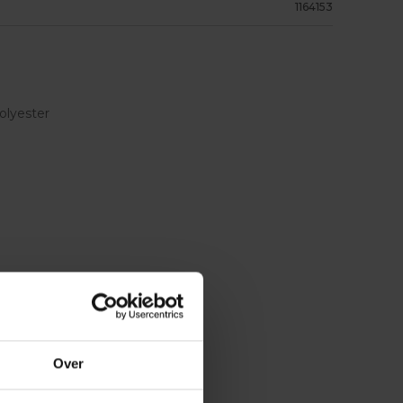
1164153
olyester
Over