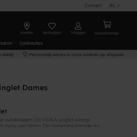
Contact
NL
Winkels
Verlanglijst
Inloggen
Winkelmandje
aubon
Cadeautips
 kledij
Persoonlijk advies in onze winkels op afspraak.
inglet Dames
let
ns je wedstrijden. Dit HOKA singlet weegt
hem bijna niet zitten. De zweetafvoerende en
er bovendien voor dat je fris blijft.