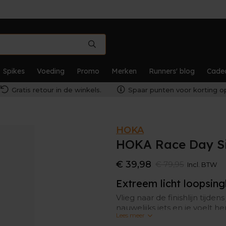
Spikes
Voeding
Promo
Merken
Runners' blog
Cade
Gratis retour in de winkels.
Spaar punten voor korting op
HOKA
HOKA Race Day S
€ 39,98
€ 79,95
Incl. BTW
Extreem licht loopsing
Vlieg naar de finishlijn tijde
nauwelijks iets en je voelt 
Lees meer
sneldrogende materiaal zorgt 