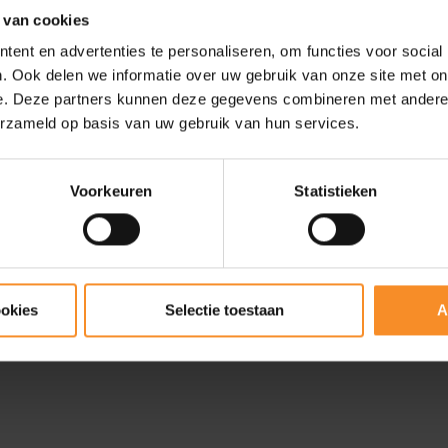
 van cookies
ent en advertenties te personaliseren, om functies voor social
. Ook delen we informatie over uw gebruik van onze site met on
e. Deze partners kunnen deze gegevens combineren met andere i
erzameld op basis van uw gebruik van hun services.
Voorkeuren
Statistieken
NIKE
ol
Nike Swift Dri-Fit SS
Running Top Dames
€ 47.95
ookies
Selectie toestaan
A