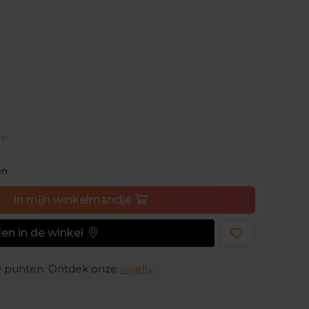
beweeg in alle vrijheid.
el
en
In
mijn
winkelmandje
en in de winkel
9
punten. Ontdek onze
loyalty