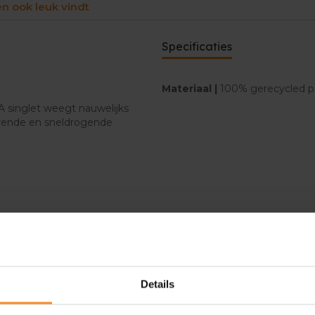
en ook leuk vindt
Specificaties
Materiaal |
100% gerecycled p
OKA singlet weegt nauwelijks
oerende en sneldrogende
Details