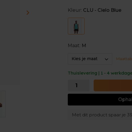
Geef het beste van jezelf en 
Kleur:
CLU - Cielo Blue
Maat:
M
Kies je maat
Maattab
Thuislevering | 1 - 4 werkdag
Ophal
Met dit product spaar je
3