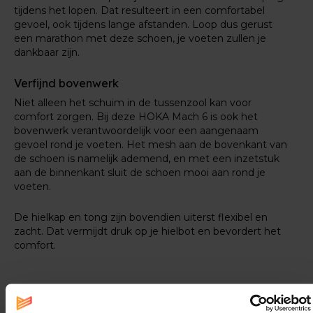
tijdens het lopen. Dat resulteert in een comfortabel
gevoel, ook tijdens lange afstanden. Loop dus gerust
een marathon met deze schoen, je voeten zullen je
dankbaar zijn.
Verfijnd bovenwerk
Niet alleen het schuim in de tussenzool kan voor
comfort zorgen. Bij deze HOKA Mach 6 is ook het
bovenwerk verantwoordelijk voor een aangenaam
gevoel rond je voeten. Het mesh aan de bovenkant van
de schoen is namelijk ademend, en met een inzetstuk
aan de binnenkant sluit de schoen mooi aan rond je
voeten.
De hielkap en tong zijn bovendien uiterst flexibel en
zacht. Dat vermijdt druk op je hielbot en bevordert het
comfort.
Specificaties