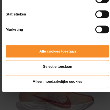
video.
Video over de HOKA Mach 6
Statistieken
Marketing
Wat je misschien ook leuk vindt
Alle cookies toestaan
- 50
- 4
Selectie toestaan
Alleen noodzakelijke cookies