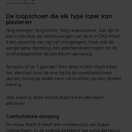
Verfijnd bovenwerk
Niet alleen het schuim in de tussenzool kan voor
De loopschoen die elk type loper kan
comfort zorgen. Bij deze HOKA Mach 6 is ook het
plezieren
bovenwerk verantwoordelijk voor een aangenaam
gevoel rond je voeten. Het mesh aan de bovenkant
Nog steviger. Nog lichter. Nog responsiever. Dat zijn in
van de schoen is namelijk ademend, en met een
een notendop de vernieuwingen van deze HOKA Mach
inzetstuk aan de binnenkant sluit de schoen mooi
6 ten opzichte van zijn vijf voorgangers. Maar ook de
aan rond je voeten.
aangename demping, het ademend vermogen en de
snelheidsgerichte details blijven aanwezig.
De hielkap en tong zijn bovendien uiterst flexibel en
zacht. Dat vermijdt druk op je hielbot en bevordert
Tempo’s of op ’t gemak? Met deze HOKA Mach 6 kan
het comfort.
het allemaal. Voor de ene zal hij als wedstrijdschoen
dienen, terwijl de ander hem zal inzetten op een (snelle)
training.
Wat zeker is: deze HOKA Mach 6 kan elke loper
plezieren.
Comfortabele demping
De Hoka Mach 6 heeft een middenzool van Super
Critical-foam. In de praktijk betekent dat extra demping