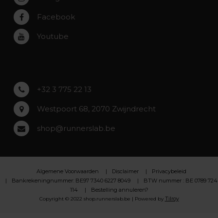
Rumst
Facebook
Roeselare
Youtube
Asse
Lochristi
+32 3 775 22 13
Westpoort 68, 2070 Zwijndrecht
shop@runnerslab.be
Algemene Voorwaarden
Disclaimer
Privacybeleid
Bankrekeningnummer: BE97 7340 6227 8049
BTW nummer : BE 0789 724
114
Bestelling annuleren?
Tilroy
Copyright © 2022 shop.runnerslab.be | Powered by