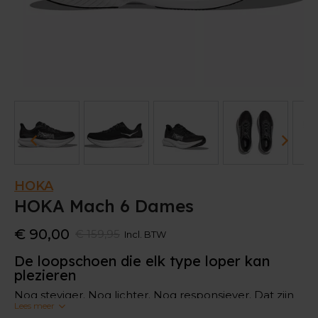
HOKA
HOKA Mach 6 Dames
€ 90,00
€ 159,95
Incl. BTW
De loopschoen die elk type loper kan
plezieren
Nog steviger. Nog lichter. Nog responsiever. Dat zijn
Lees meer
in een notendop de vernieuwingen van deze HOKA