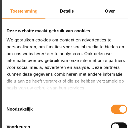
Toestemming
Details
Over
Reactiviteit |
De hoeveelheid 'bounce'.
Deze website maakt gebruik van cookies
We gebruiken cookies om content en advertenties te
Support |
personaliseren, om functies voor social media te bieden en
om ons websiteverkeer te analyseren. Ook delen we
informatie over uw gebruik van onze site met onze partners
Geen extra ondersteuningselementen.
voor social media, adverteren en analyse. Deze partners
kunnen deze gegevens combineren met andere informatie
Drop |
5mm (stack height: 35-30mm)
die u aan ze heeft verstrekt of die ze hebben verzameld op
basis van uw gebruik van hun services.
Gewicht |
189g
Toestemmingsselectie
Noodzakelijk
Meer weten over deze HOKA loopschoenen?
Runners' lab expert Philippe legt het uit in een korte
Voorkeuren