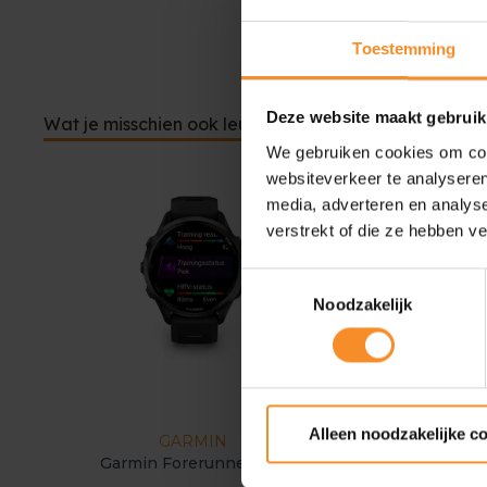
Toestemming
Deze website maakt gebruik
Wat je misschien ook leuk vindt
We gebruiken cookies om cont
websiteverkeer te analyseren
media, adverteren en analys
verstrekt of die ze hebben v
Toestemmingsselectie
Noodzakelijk
Alleen noodzakelijke c
GARMIN
GARMIN
Garmin Forerunner 970
Garmin Forerunner 