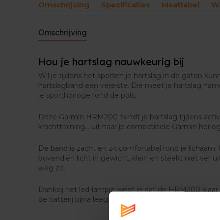
Omschrijving
Specificaties
Maattabel
Wa
Omschrijving
Hou je hartslag nauwkeurig bij
Wil je tijdens het sporten je hartslag in de gaten k
hartslagband een vereiste. Die meet je hartslag nam
je sporthorloge rond de pols.
Deze Garmin HRM200 zendt je hartslag tijdens activit
krachttraining… uit naar je compatibele Garmin horlo
De band is zacht en zit comfortabel rond je lichaam.
bovendien licht in gewicht, klein en steekt niet ver ui
weg zit.
Dankzij het led-lampje weet je dat de HRM200 klaar 
de batterij bijna leeg is.