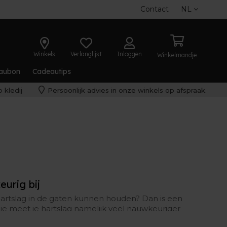
Contact
NL
Winkels
Verlanglijst
Inloggen
Winkelmandje
aubon
Cadeautips
 kledij
Persoonlijk advies in onze winkels op afspraak.
urig bij
e hartslag in de gaten kunnen houden? Dan is een
ie meet je hartslag namelijk veel nauwkeuriger
pols.