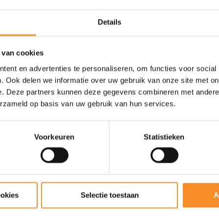
Onderhoud |
Machinewasbaa
Details
 van cookies
ent en advertenties te personaliseren, om functies voor social
. Ook delen we informatie over uw gebruik van onze site met on
e. Deze partners kunnen deze gegevens combineren met andere i
erzameld op basis van uw gebruik van hun services.
Voorkeuren
Statistieken
ookies
Selectie toestaan
A
GARMIN
GARMIN
70
Garmin Forerunner 570 -
Garmin Forerunner 170
42mm
Music