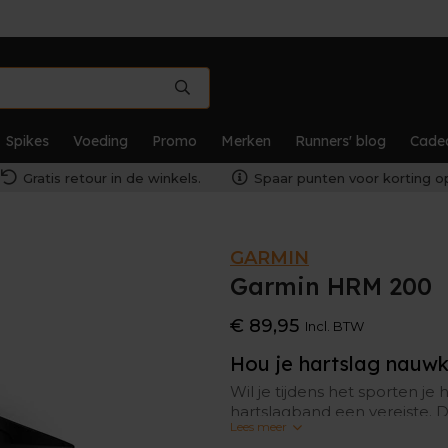
Spikes
Voeding
Promo
Merken
Runners' blog
Cade
Gratis retour in de winkels.
Spaar punten voor korting op
GARMIN
Garmin HRM 200
€ 89,95
Incl. BTW
Hou je hartslag nauwke
Wil je tijdens het sporten j
hartslagband een vereiste. D
Lees meer
dan je sporthorloge rond de 