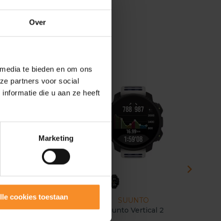
r
Over
 media te bieden en om ons
ze partners voor social
nformatie die u aan ze heeft
Marketing
lle cookies toestaan
GARMIN
SUUNTO
G
Garmin HRM 600
Suunto Vertical 2
Garmin F