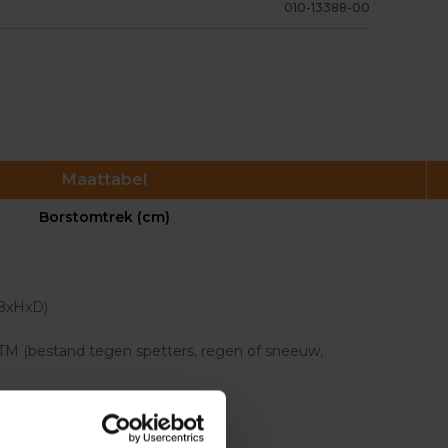
010-13388-00
Maattabel
Borstomtrek (cm)
BxHxD)
TM (bestand tegen spetters, regen of sneeuw,
bij gebruik van 1 uur per dag)