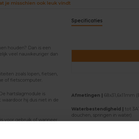
t je misschien ook leuk vindt
Specificaties
unnen houden? Dan is een
elijk veel nauwkeuriger dan
eiten zoals lopen, fietsen,
ge of fietscomputer.
 De hartslagmodule is
Afmetingen |
68x31,6x11mm (
t waardoor hij dus niet in de
Waterbestendigheid |
tot 3A
douchen, springen in water)
is voor gebruik of wanneer
Batterijduur |
Tot 12 maanden (