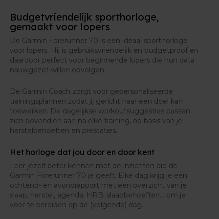
Met de PacePro-functie stel je een strategie in voor je
Budgetvriendelijk sporthorloge,
wedstrijddag. Zo begeleidt je horloge jou naar het
gemaakt voor lopers
juiste tempo tijdens je race.
De Garmin Forerunner 70 is een ideaal sporthorloge
voor lopers. Hij is gebruiksvriendelijk en budgetproof en
daardoor perfect voor beginnende lopers die hun data
nauwgezet willen opvolgen.
De Garmin Coach zorgt voor gepersonaliseerde
trainingsplannen zodat jij gericht naar een doel kan
toewerken. De dagelijkse workoutsuggesties passen
zich bovendien aan na elke training, op basis van je
herstelbehoeften en prestaties.
Het horloge dat jou door en door kent
Leer jezelf beter kennen met de inzichten die de
Garmin Forerunner 70 je geeft. Elke dag krijg je een
ochtend- en avondrapport met een overzicht van je
slaap, herstel, agenda, HRB, slaapbehoeften… om je
voor te bereiden op de (volgende) dag.