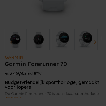
GARMIN
Garmin Forerunner 70
€ 249,95
Incl. BTW
Budgetvriendelijk sporthorloge, gemaakt
voor lopers
De Garmin Forerunner 70 is een ideaal sporthorloge
Lees meer
voor lopers. Hij is gebruiksvriendelijk en budgetproof
en daardoor perfect voor beginnende lopers die hun