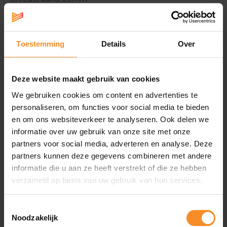
Grootte behuizing (BxLxH): 42,6 x 42,6 x 11,9mm
Gewicht: 40g
Schermgrootte: 30,4mm diameter
Schermresolutie: 390 x 390 pixels
Toestemming
Details
Over
Kleurenscherm: ja
Waterbestendigheid: zwemmen mogelijk, tot 5 ATM
GPS: Glonass, Galileo
Deze website maakt gebruik van cookies
Intern geheugen: 512MB
We gebruiken cookies om content en advertenties te
Batterij:
personaliseren, om functies voor social media te bieden
Smartwatch-modus: tot 13 dagen (28 dagen in
en om ons websiteverkeer te analyseren. Ook delen we
energiebesparingsmodus)
informatie over uw gebruik van onze site met onze
Modus GNSS alleen GPS: tot 23 uur
Modus GNSS alle systemen: tot 16 uur
partners voor social media, adverteren en analyse. Deze
partners kunnen deze gegevens combineren met andere
Connectiviteit:
Bluetooth, ANT+, Wi-Fi
informatie die u aan ze heeft verstrekt of die ze hebben
verzameld op basis van uw gebruik van hun services.
Gezondheidsfuncties:
hartslagmeting rond de pols.
Hartslag in rust, abnormale hartslagwaarschuwingen,
ademhaling, fitnessleeftijd, body battery, stressmeting,
Toestemmingsselectie
slaap, HRV, gezondheid voor vrouwen,
Noodzakelijk