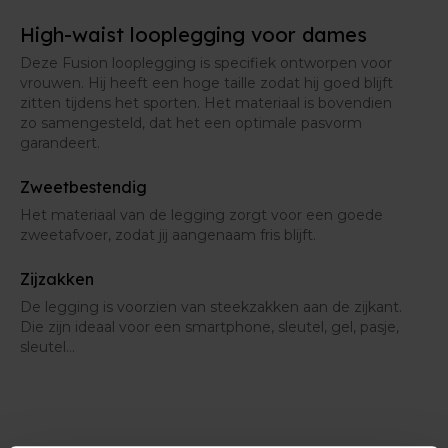
High-waist looplegging voor dames
Deze Fusion looplegging is specifiek ontworpen voor
vrouwen. Hij heeft een hoge taille zodat hij goed blijft
zitten tijdens het sporten. Het materiaal is bovendien
zo samengesteld, dat het een optimale pasvorm
garandeert.
Zweetbestendig
Het materiaal van de legging zorgt voor een goede
zweetafvoer, zodat jij aangenaam fris blijft.
Zijzakken
De legging is voorzien van steekzakken aan de zijkant.
Die zijn ideaal voor een smartphone, sleutel, gel, pasje,
sleutel…