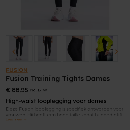
FUSION
Fusion Training Tights Dames
€ 88,95
Incl. BTW
High-waist looplegging voor dames
Deze Fusion looplegging is specifiek ontworpen voor
vrouwen. Hij heeft een hoge taille zodat hij goed blijft
Lees meer
zitten tijdens het sporten. Het materiaal is bovendien
zo samengesteld, dat het een optimale pasvorm