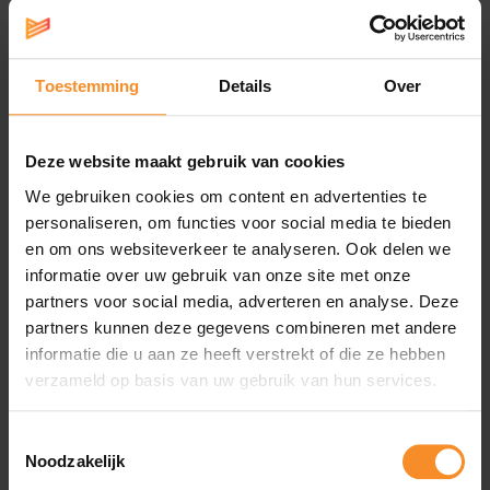
Specificaties
Toestemming
Details
Over
Materiaal |
77% polyamide, 23% elastaan
Kenmerken |
2 zijzakken
Deze website maakt gebruik van cookies
We gebruiken cookies om content en advertenties te
personaliseren, om functies voor social media te bieden
STANDARD 100 by OEKO-TEX®-gecertificeerd product.
en om ons websiteverkeer te analyseren. Ook delen we
Dit betekent dat alle onderdelen, inclusief stof, draad,
informatie over uw gebruik van onze site met onze
stickers, ritsen, elastiek, labels, enz., zijn getest en
partners voor social media, adverteren en analyse. Deze
goedgekeurd volgens de norm en daarom geen
partners kunnen deze gegevens combineren met andere
schadelijke stoffen bevatten.FUSION-certificaatnummer:
informatie die u aan ze heeft verstrekt of die ze hebben
20170K1267 AITEX
verzameld op basis van uw gebruik van hun services.
Made in Europe.
Toestemmingsselectie
Noodzakelijk