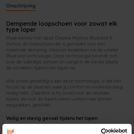
Omschrijving
Dempende loopschoen voor zowat elk
type loper
Maak kennis met deze Diadora Mythos Blushield 9
Vortice, de loopschoen die is gemaakt voor een
maximale demping. Hiervoor bedanken we de unieke
Blushield technologie. Deze technologie bevindt zich
over de volledige schoen en vangt in de eerste plaats
de schokken tijdens het lopen op.
Wat vooral geweldig is aan deze technologie, is dat het
focust op de plaatsen waar jij comfort en ondersteuning
nodig hebt. Daardoor is hij zowel voor de neutrale
lopers, als voor de lopers wiens voeten naar binnen
wegzakken, geschikt.
Veilig en stevig gevoel tijdens het lopen
Deze Blushield technologie is dus schokbestendig,
maar dat is niet zijn enige troef. Ook houdt het je