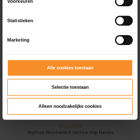
Voorkeuren
- 74
- 7
Statistieken
Marketing
Alle cookies toestaan
Selectie toestaan
Alleen noodzakelijke cookies
DIADORA
Mythos Blushield 9 Vortice Hip Heren
Di