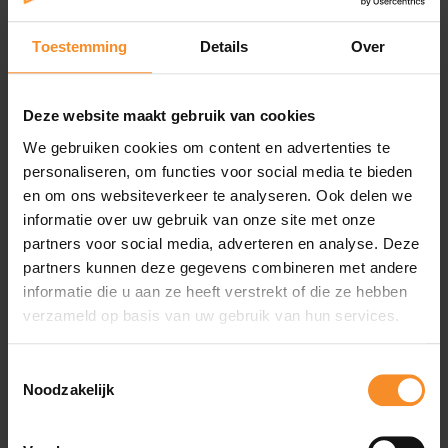
voeten in een natuurlijke positie. Zo ervaar je een stabiel
gevoel tijdens het lopen en worden je knieën en voeten
Toestemming
Details
Over
beschermd tegen blessures en belasting.
Deze website maakt gebruik van cookies
Specificaties
We gebruiken cookies om content en advertenties te
personaliseren, om functies voor social media te bieden
en om ons websiteverkeer te analyseren. Ook delen we
Gewicht |
320g
informatie over uw gebruik van onze site met onze
partners voor social media, adverteren en analyse. Deze
Drop |
11mm
partners kunnen deze gegevens combineren met andere
informatie die u aan ze heeft verstrekt of die ze hebben
Gebruik |
Alledaagse loopjes
verzameld op basis van uw gebruik van hun services.
Toestemmingsselectie
Noodzakelijk
Wat je misschien ook leuk vindt