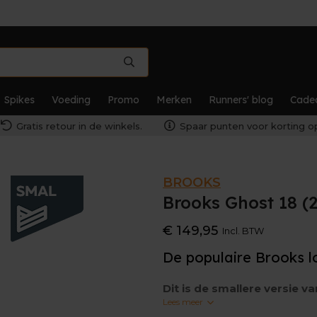
Spikes
Voeding
Promo
Merken
Runners' blog
Cade
Gratis retour in de winkels.
Spaar punten voor korting op
BROOKS
Brooks Ghost 18 
€ 149,95
Incl. BTW
De populaire Brooks 
Dit is de smallere versie v
lopers met smalle voeten.
Lees meer