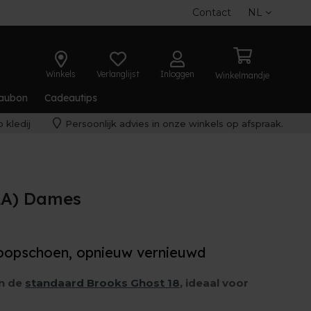
Contact
NL
Winkels
Verlanglijst
Inloggen
Winkelmandje
aubon
Cadeautips
 kledij
Persoonlijk advies in onze winkels op afspraak.
(2A) Dames
loopschoen, opnieuw vernieuwd
an de
standaard Brooks Ghost 18
, ideaal voor