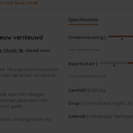
en ook leuk vindt
Specificaties
ieuw vernieuwd
Ondersteuning |
Voor neutrale lopers.
s Ghost 18
, ideaal voor
Reactiviteit
|
toe. De populaire loopschoen
s, met name het comfort en
De hoeveelheid bounce.
Gewicht |
260,8g
ijk door het nitrogen
ateriaal garandeert een
Drop |
10mm (stack height: 36
oost geeft.
Gebruik |
Alledaagse traininge
rdoor ze aangenaam fris