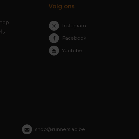
Volg ons
hop
Instagram
ls
Facebook
Youtube
shop@runnerslab.be