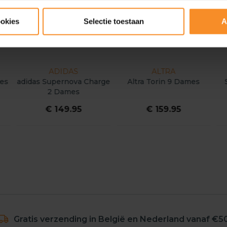
ookies
Selectie toestaan
A
ADIDAS
ALTRA
mes
adidas Supernova Charge
Altra Torin 9 Dames
2 Dames
€ 149.95
€ 159.95
Gratis verzending in België en Nederland vanaf €5