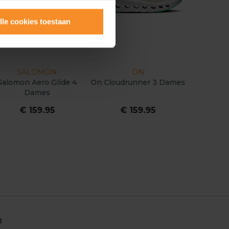
lle cookies toestaan
SALOMON
ON
Salomon Aero Glide 4
On Cloudrunner 3 Dames
Dames
€ 159.95
€ 159.95
0