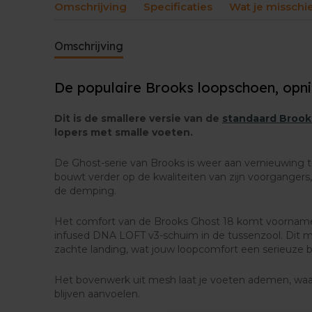
Omschrijving
Specificaties
Wat je misschi
Omschrijving
De populaire Brooks loopschoen, opn
Dit is de smallere versie van de
standaard Brook
lopers met smalle voeten.
De Ghost-serie van Brooks is weer aan vernieuwing 
bouwt verder op de kwaliteiten van zijn voorganger
de demping.
Het comfort van de Brooks Ghost 18 komt voornamel
infused DNA LOFT v3-schuim in de tussenzool. Dit m
zachte landing, wat jouw loopcomfort een serieuze b
Het bovenwerk uit mesh laat je voeten ademen, waa
blijven aanvoelen.