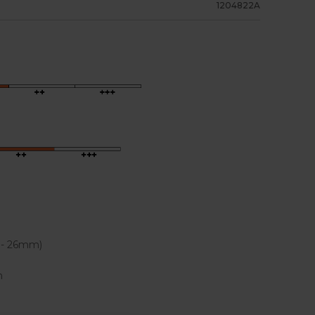
1204822A
 - 26mm)
n