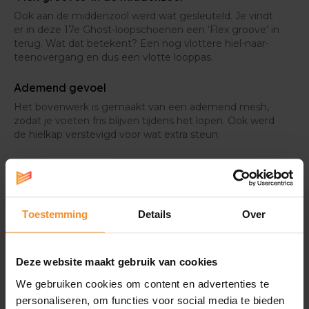
Ook aan de middenzool werd wat gesleuteld. Je vindt
er in deze 17e Ghost-loopschoenen een ‘Flex groove’ in
terug. Wat dat betekent? Een nog vlottere hiel-naar-
teenovergang en dus een vlotte looppas.
Ademend gevoel
Het bovenwerk is gemaakt van een ademend mesh,
zodat je voeten fris blijven tijdens het lopen. Ook werd
de hielkap verstevigd voor wat extra steun.
Toestemming
Details
Over
Specificaties
Deze website maakt gebruik van cookies
Ondersteuning |
We gebruiken cookies om content en advertenties te
personaliseren, om functies voor social media te bieden