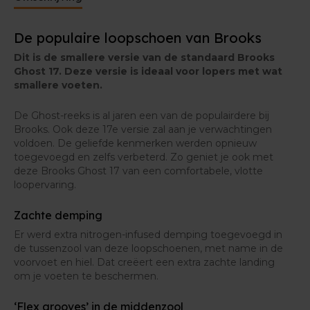
Het bovenwerk is gemaakt van een ademend mesh,
zodat je voeten fris blijven tijdens het lopen. Ook
De populaire loopschoen van Brooks
werd de hielkap verstevigd voor wat extra steun.
Dit is de smallere versie van de standaard Brooks
Ghost 17. Deze versie is ideaal voor lopers met wat
smallere voeten.
De Ghost-reeks is al jaren een van de populairdere bij
Brooks. Ook deze 17e versie zal aan je verwachtingen
voldoen. De geliefde kenmerken werden opnieuw
toegevoegd en zelfs verbeterd. Zo geniet je ook met
deze Brooks Ghost 17 van een comfortabele, vlotte
loopervaring.
Zachte demping
Er werd extra nitrogen-infused demping toegevoegd in
de tussenzool van deze loopschoenen, met name in de
voorvoet en hiel. Dat creëert een extra zachte landing
om je voeten te beschermen.
‘Flex grooves’ in de middenzool