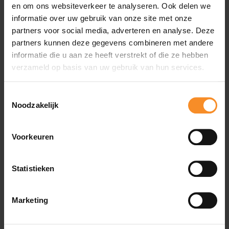
en om ons websiteverkeer te analyseren. Ook delen we
Deze loopschoenen zijn ideaal voor lopers die geen extra
informatie over uw gebruik van onze site met onze
ondersteuning nodig hebben.
partners voor social media, adverteren en analyse. Deze
partners kunnen deze gegevens combineren met andere
informatie die u aan ze heeft verstrekt of die ze hebben
Demping |
verzameld op basis van uw gebruik van hun services.
Toestemmingsselectie
Dankzij de nitrogen-infused DNA-loft v3.
Noodzakelijk
Voorkeuren
Gewicht |
255,1g
Statistieken
Drop |
10mm
Pasvorm |
Smal
Marketing