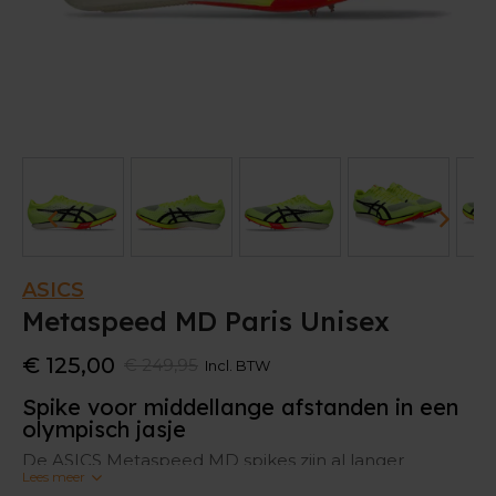
ASICS
Metaspeed MD Paris Unisex
€ 125,00
€ 249,95
Incl. BTW
Spike voor middellange afstanden in een
olympisch jasje
De ASICS Metaspeed MD spikes zijn al langer
Lees meer
bekend bij de snelle sprinters. Deze middellange