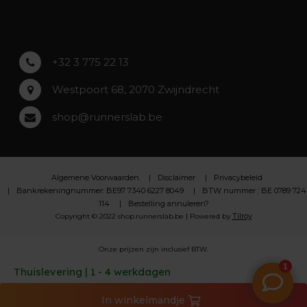
Lochristi
+32 3 775 22 13
Westpoort 68, 2070 Zwijndrecht
shop@runnerslab.be
Algemene Voorwaarden
Disclaimer
Privacybeleid
Bankrekeningnummer: BE97 7340 6227 8049
BTW nummer : BE 0789 724
114
Bestelling annuleren?
Tilroy
Copyright © 2022 shop.runnerslab.be | Powered by
Onze prijzen zijn inclusief BTW.
Thuislevering | 1 - 4 werkdagen
In
winkelmandje