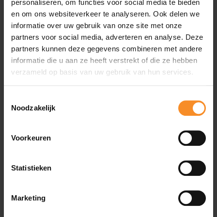
personaliseren, om functies voor social media te bieden
en om ons websiteverkeer te analyseren. Ook delen we
informatie over uw gebruik van onze site met onze
Wat je misschien ook leuk vindt
partners voor social media, adverteren en analyse. Deze
partners kunnen deze gegevens combineren met andere
informatie die u aan ze heeft verstrekt of die ze hebben
- 42
verzameld op basis van uw gebruik van hun services.
Toestemmingsselectie
Noodzakelijk
Voorkeuren
Statistieken
Marketing