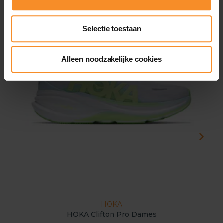
Selectie toestaan
Alleen noodzakelijke cookies
HOKA
HOKA Clifton Pro Dames