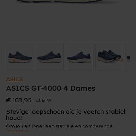
ASICS
ASICS GT-4000 4 Dames
€ 169,95
Incl. BTW
Stevige loopschoen die je voeten stabiel
houdt
Om jou als loper een stabiele en corrigerende
Lees meer
looppas te geven, is deze ASICS GT 4000 4