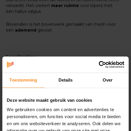
verwerkt. Het creëert
meer ruimte
voor lopers met
een hallux valgus.
Bovendien is het bovenwerk gemaakt van mesh voor
een
ademend
gevoel.
Specificaties
RSP-modellen zijn de meest exclusieve
loopschoenen op de markt, die je alleen
Toestemming
Details
Over
terugvindt bij een selecte groep van
Europese speciaalzaken zoals Runners'
lab.
Deze website maakt gebruik van cookies
We gebruiken cookies om content en advertenties te
personaliseren, om functies voor social media te bieden
en om ons websiteverkeer te analyseren. Ook delen we
Reactiviteit |
informatie over uw gebruik van onze site met onze