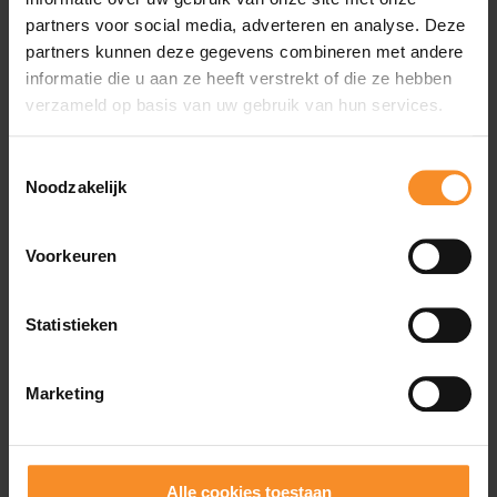
partners voor social media, adverteren en analyse. Deze
De hoeveelheid 'bounce'.
partners kunnen deze gegevens combineren met andere
informatie die u aan ze heeft verstrekt of die ze hebben
Ondersteuning |
verzameld op basis van uw gebruik van hun services.
Deze schoenen zijn geschikt voor lopers die overproneren (=
wanneer je voeten overmatig naar binnen wegzakken tijdens het
Toestemmingsselectie
lopen).
Noodzakelijk
Drop |
8mm
Voorkeuren
Gewicht |
275g
Statistieken
Gebruik |
Rustige loopjes
Marketing
Wat je misschien ook leuk vindt
Alle cookies toestaan