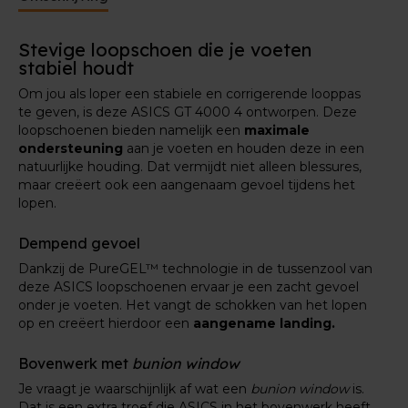
Stevige loopschoen die je voeten
stabiel houdt
Om jou als loper een stabiele en corrigerende looppas
te geven, is deze ASICS GT 4000 4 ontworpen. Deze
loopschoenen bieden namelijk een
maximale
ondersteuning
aan je voeten en houden deze in een
natuurlijke houding. Dat vermijdt niet alleen blessures,
maar creëert ook een aangenaam gevoel tijdens het
lopen.
Dempend gevoel
Dankzij de PureGEL™ technologie in de tussenzool van
deze ASICS loopschoenen ervaar je een zacht gevoel
onder je voeten. Het vangt de schokken van het lopen
op en creëert hierdoor een
aangename landing.
Bovenwerk met
bunion window
Je vraagt je waarschijnlijk af wat een
bunion window
is.
Dat is een extra troef die ASICS in het bovenwerk heeft