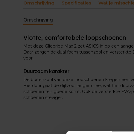
Omschrijving
Specificaties
Wat je misschi
Omschrijving
Vlotte, comfortabele loopschoenen
Met deze Glideride Max 2 zet ASICS in op een aange
Daar zorgen de dual foam tussenzool en versterkte 
voor.
Duurzaam karakter
De buitenzool van deze loopschoenen kregen een ver
Hierdoor gaat de slijtzool langer mee, wat het duur
schoenen ten goede komt. Ook de versterkte EVA-p
schoenen steviger.