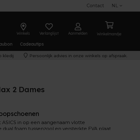
Contact
NL
Winkels
Verlanglijst
Aanmelden
Winkelmandje
aubon
Cadeautips
 kledij
Persoonlijk advies in onze winkels op afspraak.
Max 2 Dames
 loopschoenen
t ASICS in op een aangenaam vlotte
e dual foam tussenzool en versterkte EVA plaat