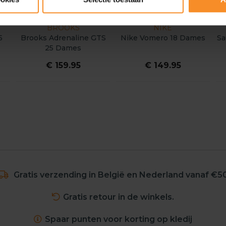
BROOKS
NIKE
5
Brooks Adrenaline GTS
Nike Vomero 18 Dames
Sa
25 Dames
€ 159.95
€ 149.95
Gratis verzending in België en Nederland vanaf €5
Gratis retour in de winkels.
Spaar punten voor korting op kledij