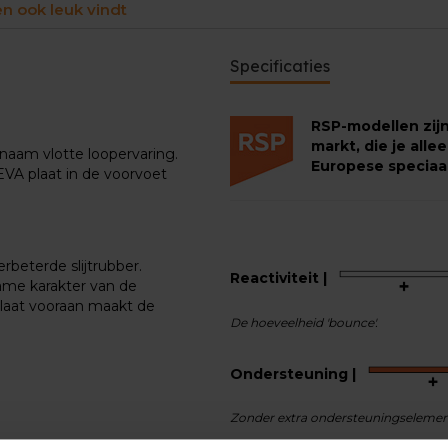
en ook leuk vindt
Specificaties
RSP-modellen zij
markt, die je alle
naam vlotte loopervaring.
Europese speciaal
EVA plaat in de voorvoet
beterde slijtrubber.
Reactiviteit |
zame karakter van de
laat vooraan maakt de
De hoeveelheid 'bounce'.
Ondersteuning |
Zonder extra ondersteuningseleme