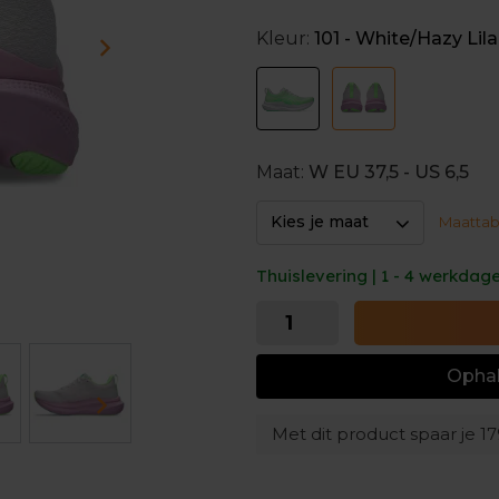
Duurzaam karakter
Kleur:
101 - White/Hazy Lil
De buitenzool van deze loop
Hierdoor gaat de slijtzool l
schoenen ten goede komt. O
schoenen steviger.
Maat:
W EU 37,5 - US 6,5
Kies je maat
Maattab
Thuislevering | 1 - 4 werkdag
Ophal
Met dit product spaar je
17