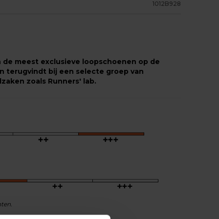
1012B928
n de meest exclusieve loopschoenen op de
en terugvindt bij een selecte groep van
zaken zoals Runners' lab.
nten.