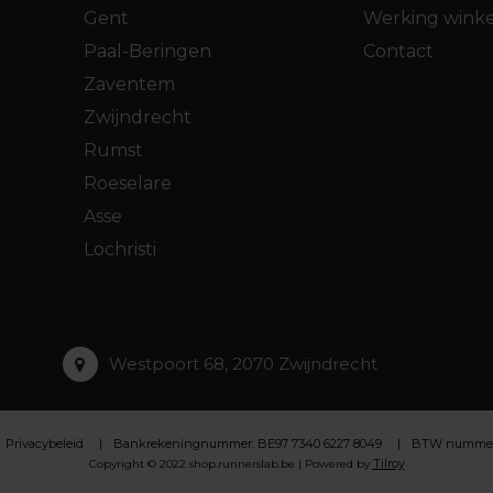
Gent
Werking winke
Paal-Beringen
Contact
Zaventem
Zwijndrecht
Rumst
Roeselare
Asse
Lochristi
Westpoort 68, 2070 Zwijndrecht
Privacybeleid
Bankrekeningnummer: BE97 7340 6227 8049
BTW nummer :
Tilroy
Copyright © 2022 shop.runnerslab.be | Powered by