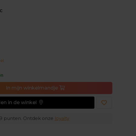
ac
schoenen kregen een verbeterde slijtrubber.
anger mee, wat het duurzame karakter van de
ok de versterkte EVA-plaat vooraan maakt de
el
en
In
mijn
winkelmandje
en in de winkel
9
punten. Ontdek onze
loyalty