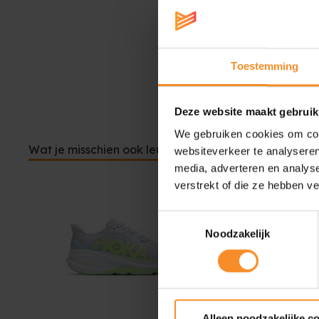
Toestemming
Deze website maakt gebruik
We gebruiken cookies om cont
Wat je misschien ook leuk vindt
websiteverkeer te analyseren
media, adverteren en analys
verstrekt of die ze hebben v
Toestemmingsselectie
Noodzakelijk
Alleen noodzakelijke c