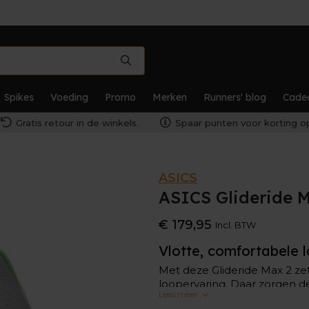
Spikes
Voeding
Promo
Merken
Runners' blog
Cade
Gratis retour in de winkels.
Spaar punten voor korting op
ASICS
ASICS Glideride 
€ 179,95
Incl. BTW
Vlotte, comfortabele
Met deze Glideride Max 2 ze
loopervaring. Daar zorgen d
Lees meer
in de voorvoet voor.