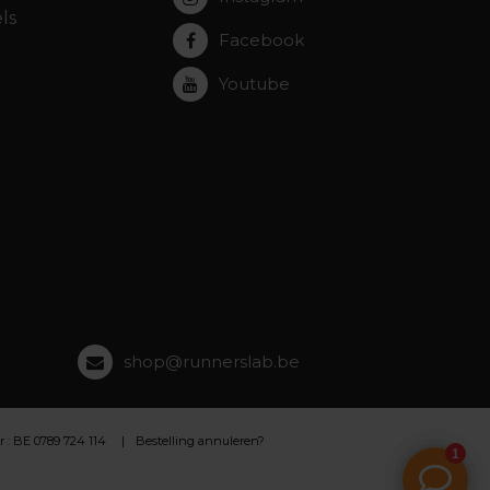
ls
Facebook
Youtube
shop@runnerslab.be
 BE 0789 724 114
Bestelling annuleren?