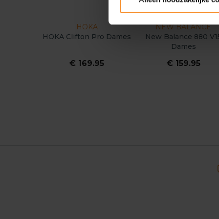
HOKA
NEW BALANCE
HOKA Clifton Pro Dames
New Balance 880 V1
Dames
€ 169.95
€ 159.95