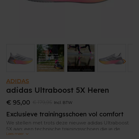
ADIDAS
adidas Ultraboost 5X Heren
€ 95,00
€ 179,95
Incl. BTW
Exclusieve trainingsschoen vol comfort
We stellen met trots deze nieuwe adidas Ultraboost
5X aan: een technische trainingsschoen die je de
Lees meer
nodige energie geeft tijdens het lopen. Deze