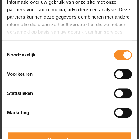
informatie over uw gebruik van onze site met onze
partners voor social media, adverteren en analyse. Deze
partners kunnen deze gegevens combineren met andere
informatie die u aan ze heeft verstrekt of die ze hebben
Ondersteuning |
verzameld op basis van uw gebruik van hun services.
Toestemmingsselectie
Geen extra ondersteuning en daarom geschikt voor
Noodzakelijk
neutrale lopers.
Voorkeuren
Gewicht |
275g
Statistieken
Gebruik |
Duurloop
Marketing
Wat je misschien ook leuk vindt