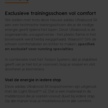
Voor mij is dit de meest technische
Exclusieve trainingsschoen vol comfort
loopschoen uit de adidas Ultraboost reeks"
We stellen met trots deze nieuwe adidas Ultraboost 5X
aan: een technische trainingsschoen die je de nodige
-Eddy, Running expert &
energie geeft tijdens het lopen. Deze Ultraboost is de
aankoopverantwoordelijke bij Runners'
zogenaamde
uncaged
versie - het plastic frame in het
bovenwerk werd hierbij weggehaald. Waarom? Om de
lab
schoen comfortabeler en lichter te maken,
specifiek
en exclusief voor running specialties
.
In combinatie met het Torsion System, dat je stabiliteit
geeft van je hiel tot je voorvoet, loop je soepel en vlot
doorheen je kilometers.
Voel de energie in iedere stap
Deze adidas Ultraboost 5X loopschoenen zijn uitgerust
met de Light Boost™ v2. Dat is een materiaal in de
middenzool die je voeten vooruit duwt bij iedere stap.
Op die manier loop je moeiteloos en in alle comfort.