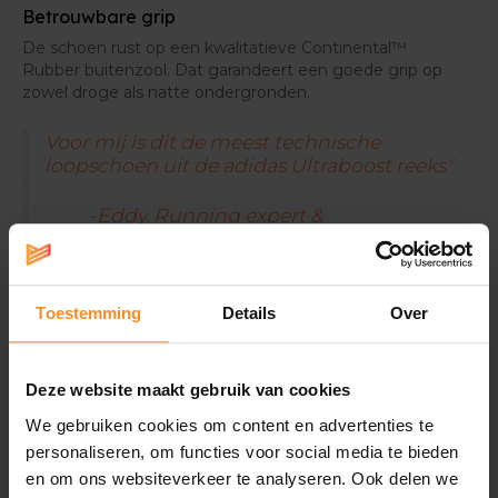
Betrouwbare grip
De schoen rust op een kwalitatieve Continental™
Rubber buitenzool. Dat garandeert een goede grip op
zowel droge als natte ondergronden.
Voor mij is dit de meest technische
loopschoen uit de adidas Ultraboost reeks"
-Eddy, Running expert &
aankoopverantwoordelijke bij
Runners' lab
Toestemming
Details
Over
Deze website maakt gebruik van cookies
Specificaties
We gebruiken cookies om content en advertenties te
personaliseren, om functies voor social media te bieden
en om ons websiteverkeer te analyseren. Ook delen we
Demping |