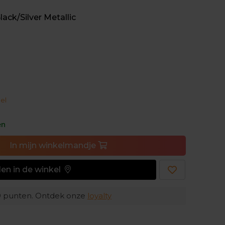
lijn staat.
ack/Silver Metallic
vijf pinnetjes voor voldoende grip op elke
e al je kracht en snelheid mee naar eender
onder twijfel je persoonlijke records!
el
en
In
mijn
winkelmandje
en in de winkel
9
punten. Ontdek onze
loyalty