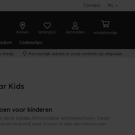
Contact
NL
Winkels
Verlanglijst
Aanmelden
Winkelmandje
aubon
Cadeautips
 kledij
Persoonlijk advies in onze winkels op afspraak.
ar Kids
hoen voor kinderen
t deze adidas Allroundstar atletiekschoen. Deze
este in jezelf naar boven in alle disciplines van
lt comfortabel en betrouwbaar aan je voeten,