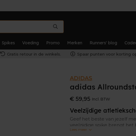
Spikes
Voeding
Promo
Merken
Runners' blog
Cade
Gratis retour in de winkels.
Spaar punten voor korting op
ADIDAS
adidas Allroundst
€ 59,95
Incl. BTW
Veelzijdige atletieksc
Geef het beste van jezelf me
veelzijdige spike brengt het b
Lees meer
de tienkamp. De schoen voe