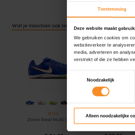
Toestemming
Wat je misschien ook leuk vindt
Deze website maakt gebruik
We gebruiken cookies om cont
websiteverkeer te analyseren
media, adverteren en analys
verstrekt of die ze hebben v
Toestemmingsselectie
Noodzakelijk
NIKE
ADIDAS
Alleen noodzakelijke c
Zoom Rival Multi Unisex
adidas Allroundstar Ki