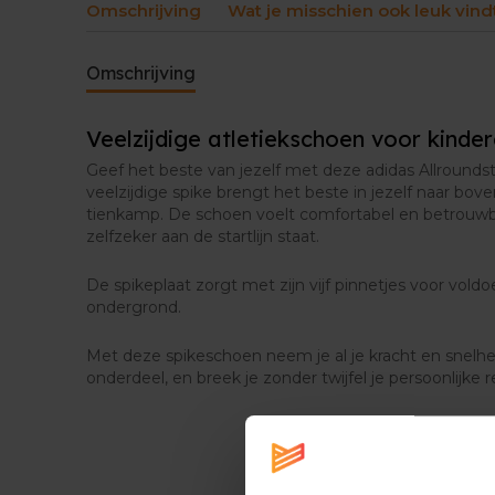
Omschrijving
Wat je misschien ook leuk vind
Omschrijving
Veelzijdige atletiekschoen voor kinde
Geef het beste van jezelf met deze adidas Allrounds
veelzijdige spike brengt het beste in jezelf naar boven
tienkamp. De schoen voelt comfortabel en betrouwba
zelfzeker aan de startlijn staat.
De spikeplaat zorgt met zijn vijf pinnetjes voor vold
ondergrond.
Met deze spikeschoen neem je al je kracht en snelh
onderdeel, en breek je zonder twijfel je persoonlijke r