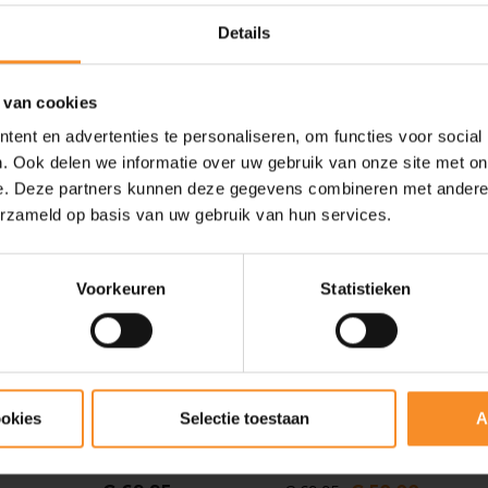
Details
 van cookies
ent en advertenties te personaliseren, om functies voor social
- 29
. Ook delen we informatie over uw gebruik van onze site met on
e. Deze partners kunnen deze gegevens combineren met andere i
erzameld op basis van uw gebruik van hun services.
Voorkeuren
Statistieken
PUMA
PUMA
ookies
Selectie toestaan
A
ds
Evospeed Star 9 Junior
EvoSPEED Star 8 Kids