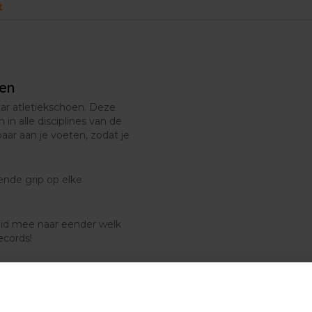
t
ren
tar atletiekschoen. Deze
 in alle disciplines van de
ar aan je voeten, zodat je
oende grip op elke
eid mee naar eender welk
ecords!