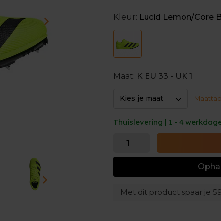
zodat je zelfzeker aan de start
Kleur:
Lucid Lemon/Core Bl
De spikeplaat zorgt met zijn 
ondergrond.
Met deze spikeschoen neem j
welk onderdeel, en breek je z
Maat:
K EU 33 - UK 1
Kies je maat
Maattab
Thuislevering | 1 - 4 werkdag
Ophal
Met dit product spaar je
5